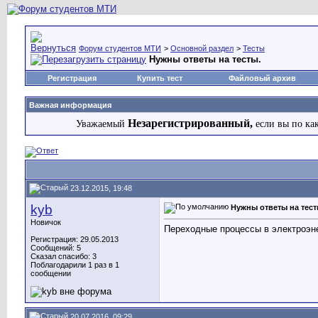
Форум студентов МТИ
>
Основной раздел
>
Тесты
Нужны ответы на тесты.
Регистрация
Купить тест
Файловый архив
Важная информация
Незарегистрированный,
Уважаемый
если вы по ка
23.12.2015, 19:48
kyb
Нужны ответы на тест
Новичок
Переходные процессы в электроэне
Регистрация: 29.05.2013
Сообщений: 5
Сказал спасибо: 3
Поблагодарили 1 раз в 1
сообщении
20.07.2016, 09:29