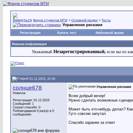
Форум студентов МТИ
>
Основной раздел
>
Тесты
Управление рисками
Регистрация
Купить тест
Файловый архив
Важная информация
Незарегистрированный,
Уважаемый
если вы по ка
01.12.2015, 22:40
солнце678
Управление рисками
Новичок
Всем добрый вечер!
Нужно сделать возможные сценари
Регистрация: 01.12.2015
Сообщений: 1
Сказал спасибо: 0
Может быть кто-нибудь делал? Как
Поблагодарили 0 раз(а) в 0
Гугл совсем запутал
сообщениях
Спасибо заранее за ответ