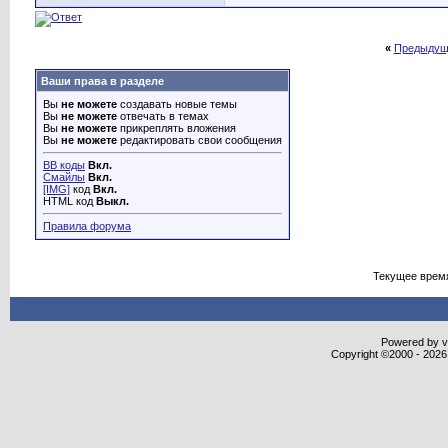
«
Предыдущ
Ваши права в разделе
Вы
не можете
создавать новые темы
Вы
не можете
отвечать в темах
Вы
не можете
прикреплять вложения
Вы
не можете
редактировать свои сообщения
BB коды
Вкл.
Смайлы
Вкл.
[IMG]
код
Вкл.
HTML код
Выкл.
Правила форума
Текущее врем
Powered by vB
Copyright ©2000 - 2026,