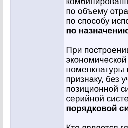
комбинирован
по объему отр
по способу исп
по назначени
При построени
экономической
номенклатуры 
признаку, без 
позиционной с
серийной сист
порядковой с
Кто является 