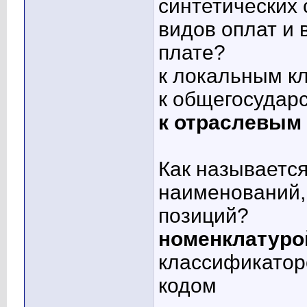
синтетических 
видов оплат и 
плате?
к локальным к
к общегосудар
к отраслевым
Как называетс
наименований,
позиций?
номенклатуро
классификато
кодом