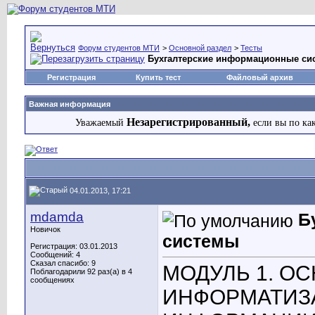
Форум студентов МТИ
>
Основной раздел
>
Тесты
Бухгалтерские информационные си
Регистрация
Купить тест
Файловый архив
Важная информация
Незарегистрированный,
Уважаемый
если вы по ка
04.01.2013, 17:21
mdamda
Б
Новичок
системы
Регистрация: 03.01.2013
Сообщений: 4
Сказал спасибо: 9
МОДУЛЬ 1. О
Поблагодарили 92 раз(а) в 4
сообщениях
ИНФОРМАТИЗ