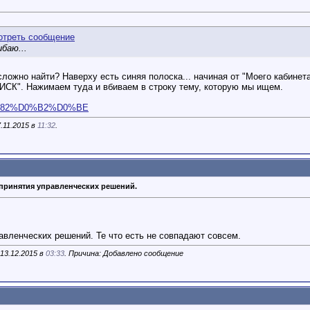
баю...
ложно найти? Наверху есть синяя полоска... начиная от "Моего кабинет
ПОИСК". Нажимаем туда и вбиваем в строку тему, которую мы ищем.
p?t...82%D0%B2%D0%BE
.11.2015 в
11:32
.
принятия управленческих решений.
вленческих решений. Те что есть не совпадают совсем.
13.12.2015 в
03:33
. Причина: Добавлено сообщение