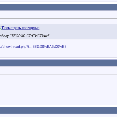
азделу "ТЕОРИЯ СТАТИСТИКИ"
oz.ru/showthread.php?t...B8%D0%BA%D0%B8