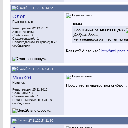
17.11.2015, 13:43
Олег
Пользователь
Цитата:
Регистрация: 02.12.2012
Сообщение от
Anastassiya86
Адрес: Москва
Добрый деень,
Сообщений: 36
Сказал спасибо: 1
нет ответов на тесты по р
Поблагодарили 190 раз(а) в 23
сообщениях
Как нет? А это что?
http://mti.pri
27.11.2015, 03:01
More26
Новичок
Прошу тесты лидерство.погибаю...
Регистрация: 25.11.2015
Сообщений: 3
Сказал спасибо: 1
Поблагодарили 0 раз(а) в 0
сообщениях
27.11.2015, 11:30