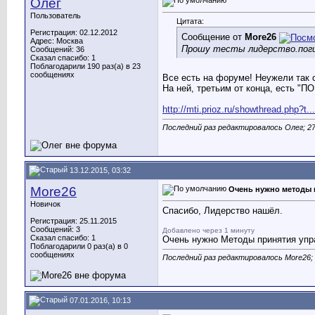
Олег
Пользователь
Цитата:
Регистрация: 02.12.2012
Сообщение от
More26
Адрес: Москва
Прошу тесты лидерство.поги
Сообщений: 36
Сказал спасибо: 1
Поблагодарили 190 раз(а) в 23
сообщениях
Все есть на форуме! Неужели так с
На ней, третьим от конца, есть "
http://mti.prioz.ru/showthread.ph
Последний раз редактировалось Олег; 27
13.12.2015, 03:32
More26
Очень нужно методы 
Новичок
Спасибо, Лидерство нашёл.
Регистрация: 25.11.2015
Сообщений: 3
Добавлено через 1 минуту
Сказал спасибо: 1
Очень нужно Методы принятия упра
Поблагодарили 0 раз(а) в 0
сообщениях
Последний раз редактировалось More26; 
07.01.2016, 10:13