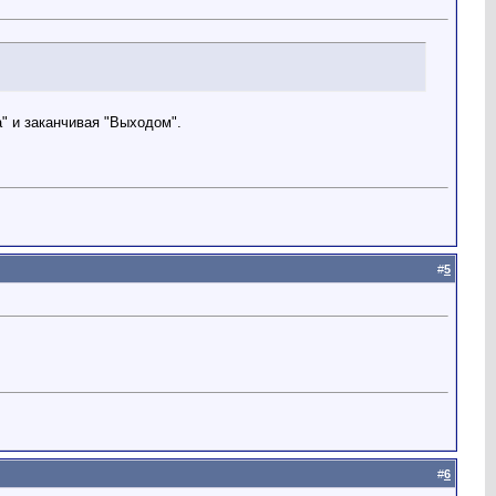
а" и заканчивая "Выходом".
#
5
#
6