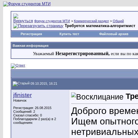
Форум студентов МТИ
>
Коммерческий раздел
>
Общий
Требуется математика-алгоритмист
Регистрация
Купить тест
Файловый архив
Важная информация
Незарегистрированный,
Уважаемый
если вы по ка
09.10.2015, 16:21
jfinister
Тр
Новичок
Доброго времен
Регистрация: 26.08.2015
Сообщений: 2
Сказал спасибо: 0
Ищем опытного
Поблагодарили 2 раз(а) в 2
сообщениях
нетривиальных