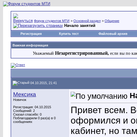
Форум студентов МТИ
>
Основной раздел
>
Общение
Начало занятий
Регистрация
Купить тест
Файловый архив
Важная информация
Незарегистрированный,
Уважаемый
если вы по ка
04.10.2015, 21:41
Мексика
Н
Новичок
Привет всем. В
Регистрация: 04.10.2015
Сообщений: 2
Сказал спасибо: 0
оформился и о
Поблагодарили 0 раз(а) в 0
сообщениях
кабинет, но та