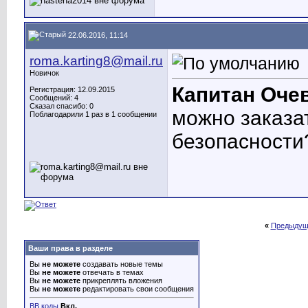
22.06.2016, 11:14
roma.karting8@mail.ru
Новичок
Капитан Оче
Регистрация: 12.09.2015
Сообщений: 4
Сказал спасибо: 0
можно заказа
Поблагодарили 1 раз в 1 сообщении
безопасности
«
Предыдущ
Ваши права в разделе
Вы
не можете
создавать новые темы
Вы
не можете
отвечать в темах
Вы
не можете
прикреплять вложения
Вы
не можете
редактировать свои сообщения
BB коды
Вкл.