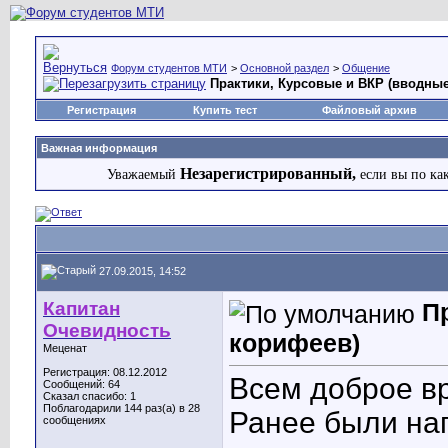
Форум студентов МТИ
>
Основной раздел
>
Общение
Практики, Курсовые и ВКР (вводные
Регистрация
Купить тест
Файловый архив
Важная информация
Незарегистрированный,
Уважаемый
если вы по ка
27.09.2015, 14:52
Капитан
П
Очевидность
корифеев)
Меценат
Регистрация: 08.12.2012
Всем доброе вр
Сообщений: 64
Сказал спасибо: 1
Поблагодарили 144 раз(а) в 28
Ранее были на
сообщениях