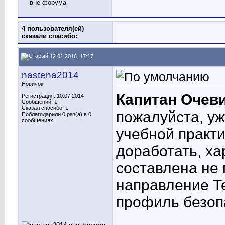
4 пользователя(ей)
сказали cпасибо:
12.01.2016, 17:17
nastena2014
Новичок
Капитан Очев
Регистрация: 10.07.2014
Сообщений: 1
Сказал спасибо: 1
пожалуйста, уж
Поблагодарили 0 раз(а) в 0
сообщениях
учебной практи
доработать, ха
составлена не 
направление Т
профиль безоп