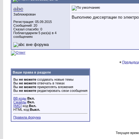
abc
Заблокирован
Выполняю диссертации по электро
Регистрация: 05.09.2015
Сообщений: 20
Сказал спасибо: 0
Поблагодарили 5 раз(а) в 4
сообщениях
«
Предыдущ
Ваши права в разделе
Вы
не можете
создавать новые темы
Вы
не можете
отвечать в темах
Вы
не можете
прикреплять вложения
Вы
не можете
редактировать свои сообщения
BB коды
Вкл.
Смайлы
Вкл.
[IMG]
код
Вкл.
HTML код
Выкл.
Правила форума
Текущее врем