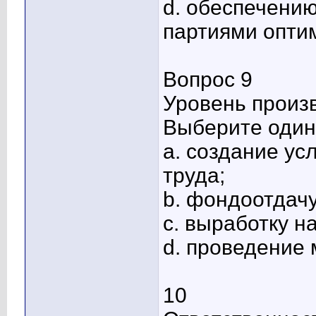
d. обеспечени
партиями опти
Вопрос 9
Уровень произ
Выберите один 
a. создание у
труда;
b. фондоотдач
c. выработку н
d. проведение
10