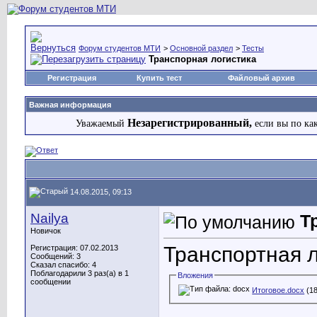
Форум студентов МТИ
>
Основной раздел
>
Тесты
Транспорная логистика
Регистрация
Купить тест
Файловый архив
Важная информация
Незарегистрированный,
Уважаемый
если вы по ка
14.08.2015, 09:13
Nailya
Т
Новичок
Транспортная л
Регистрация: 07.02.2013
Сообщений: 3
Сказал спасибо: 4
Поблагодарили 3 раз(а) в 1
Вложения
сообщении
Итоговое.docx
(18