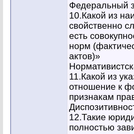
Федеральный за
10.Какой из на
свойственно с
есть совокупн
норм (фактиче
актов)»
Нормативистска
11.Какой из ук
отношение к 
признакам пра
Диспозитивност
12.Такие юрид
полностью зави