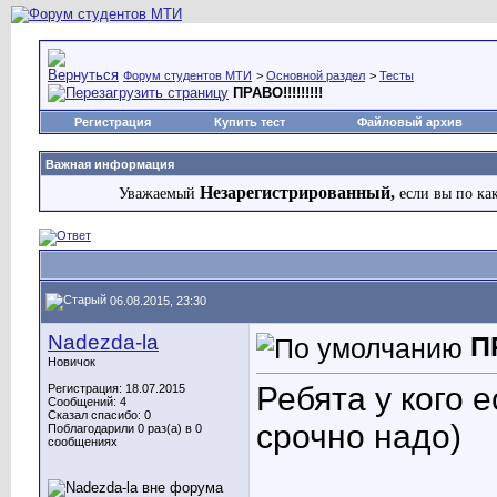
Форум студентов МТИ
>
Основной раздел
>
Тесты
ПРАВО!!!!!!!!!
Регистрация
Купить тест
Файловый архив
Важная информация
Незарегистрированный,
Уважаемый
если вы по ка
06.08.2015, 23:30
Nadezda-la
ПР
Новичок
Ребята у кого 
Регистрация: 18.07.2015
Сообщений: 4
Сказал спасибо: 0
срочно надо)
Поблагодарили 0 раз(а) в 0
сообщениях