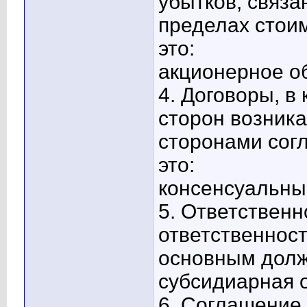
убытков, связа
пределах стои
это:
акционерное о
4. Договоры, в
сторон возник
сторонами сог
это:
консенсуальны
5. Ответственн
ответственност
основным долж
субсидиарная 
6. Соглашение,