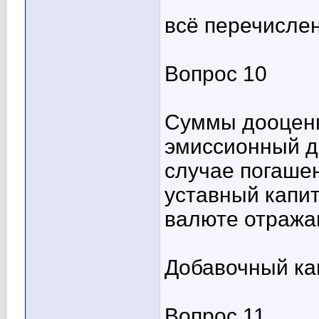
всё перечисле
Вопрос 10
Суммы дооценк
эмиссионный до
случае погаше
уставный капи
валюте отражаю
Добавочный ка
Вопрос 11