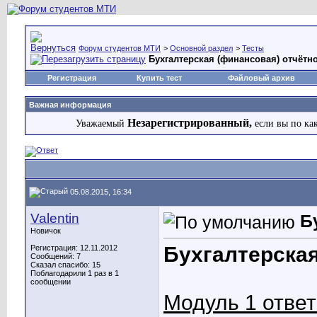
Форум студентов МТИ
>
Основной раздел
>
Тесты
Бухгалтерская (финансовая) отчётн
Регистрация
Купить тест
Файловый архив
Важная информация
Незарегистрированный,
Уважаемый
если вы по ка
05.08.2015, 16:34
Valentin
Б
Новичок
Бухгалтерская
Регистрация: 12.11.2012
Сообщений: 7
Сказал спасибо: 15
Поблагодарили 1 раз в 1
сообщении
Модуль 1 отве