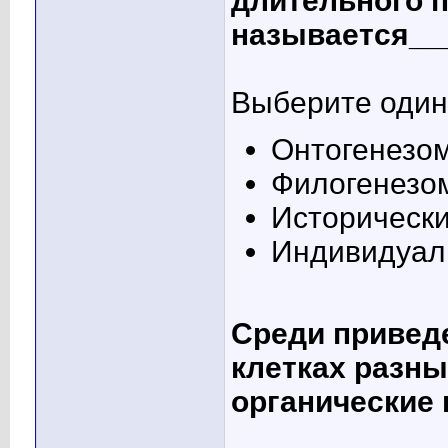
длительного п
называется__
Выберите один 
Онтогенезо
Филогенезо
Историческ
Индивидуал
Среди привед
клетках разн
органические