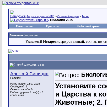
Форум студентов МТИ
>
Основной раздел
>
Тесты
Биология 2015
Регистрация
Купить тест
Файловый архив
Важная информация
Незарегистрированный,
Уважаемый
если вы по ка
22.07.2015, 14:35
Алексей Синицин
Биологи
Новичок
Установите со
Регистрация: 22.07.2015
Сообщений: 1
Сказал спасибо: 0
и Царства к к
Поблагодарили 2 раз(а) в 1
сообщении
Животные; 2. 