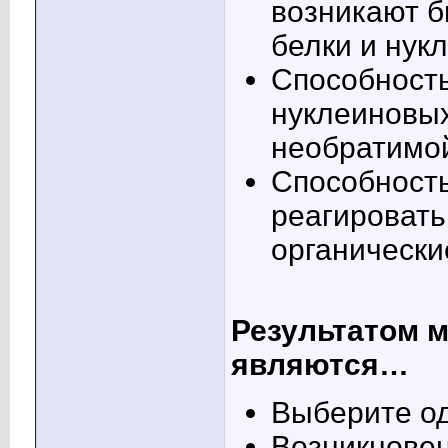
возникают б
белки и нук
Способность
нуклеиновых
необратимой
Способност
реагировать
органически
Результатом 
являются…
Выберите од
Возникновен