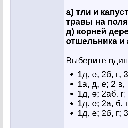
а) тли и капус
травы на поля
д) корней дере
отшельника и 
Выберите один 
1д, е; 2б, г; 
1а, д, е; 2 в, 
1д, е; 2аб, г;
1д, е; 2а, б, 
1д, е; 2б, г; 