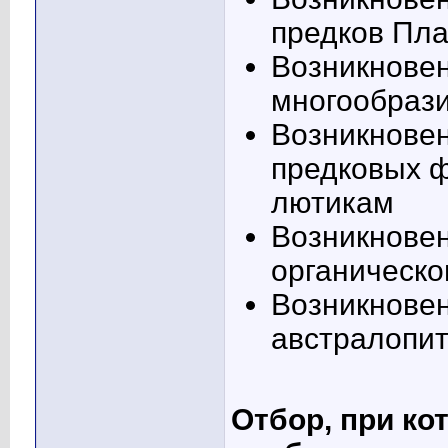
предков Пл
Возникновен
многообраз
Возникновен
предковых ф
лютикам
Возникновен
органическо
Возникновен
австралопи
Отбор, при ко