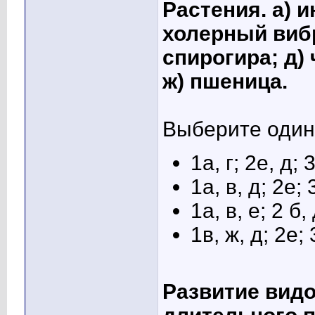
Растения. а) 
холерный вибр
спирогира; д)
ж) пшеница.
Выберите один 
1а, г; 2е, д; 
1а, в, д; 2е; 
1а, в, е; 2 б, 
1в, ж, д; 2е; 
Развитие видо