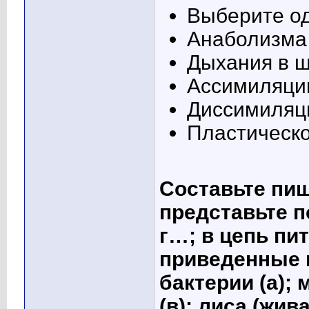
Выберите од
Анаболизма
Дыхания в ш
Ассимиляци
Диссимиляц
Пластическо
Составьте пищ
представьте п
г…; в цепь пи
приведенные 
бактерии (а); 
(в); лиса (жива