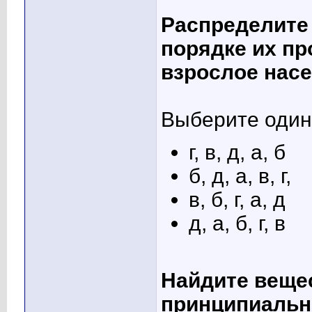
Распределите 
порядке их про
взрослое насек
Выберите один 
г, в, д, а, б
б, д, а, в, г,
в, б, г, а, д
д, а, б, г, в
Найдите вещес
принципиальн