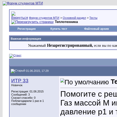
Форум студентов МТИ
>
Основной раздел
>
Тесты
Теплотехника
Регистрация
Купить тест
Файловый архив
Важная информация
Незарегистрированный,
Уважаемый
если вы по ка
01.06.2015, 17:29
ИТР 33
Т
Новичок
Помогите с ре
Регистрация: 01.06.2015
Сообщений: 3
Сказал спасибо: 0
Газ массой М 
Поблагодарили 1 раз в 1
сообщении
давление р1 и 