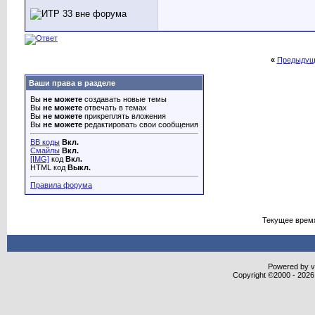
«
Предыдущ
Ваши права в разделе
Вы
не можете
создавать новые темы
Вы
не можете
отвечать в темах
Вы
не можете
прикреплять вложения
Вы
не можете
редактировать свои сообщения
BB коды
Вкл.
Смайлы
Вкл.
[IMG]
код
Вкл.
HTML код
Выкл.
Правила форума
Текущее врем
Powered by vB
Copyright ©2000 - 2026,