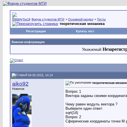
Форум студентов МТИ
>
Основной раздел
>
Тесты
теоретическая механика
Регистрация
Купить тест
Важная информация
Незарегист
Уважаемый
04.05.2015, 14:14
aiko92
теоретическая механи
Новичок
Вопрос 1
Вектора заданы своими координата
Чему равен модуль вектора ?
Выберите один ответ:
sqrt(14)
Вопрос 2
Сферические координаты точки M 