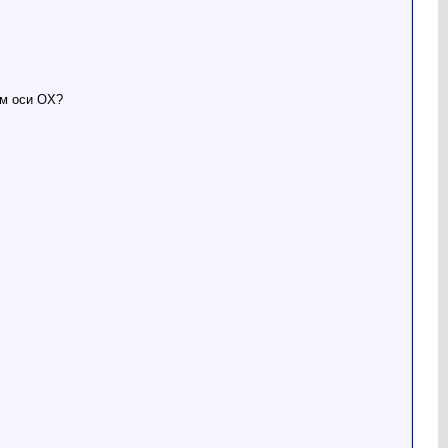
ем оси OX?