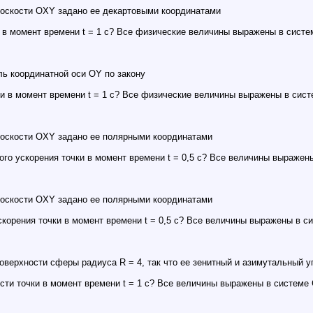
лоскости OXY задано ее декартовыми координатами
 в момент времени t = 1 с? Все физические величины выражены в систе
ь координатной оси OY по закону
и в момент времени t = 1 с? Все физические величины выражены в сист
лоскости OXY задано ее полярными координатами
го ускорения точки в момент времени t = 0,5 c? Все величины выражен
лоскости OXY задано ее полярными координатами
корения точки в момент времени t = 0,5 c? Все величины выражены в с
оверхности сферы радиуса R = 4, так что ее зенитный и азимутальный у
сти точки в момент времени t = 1 c? Все величины выражены в системе