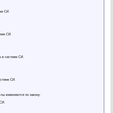
ме СИ.
еме СИ.
ы в системе СИ.
истеме СИ.
глы изменяются по закону:
 СИ.