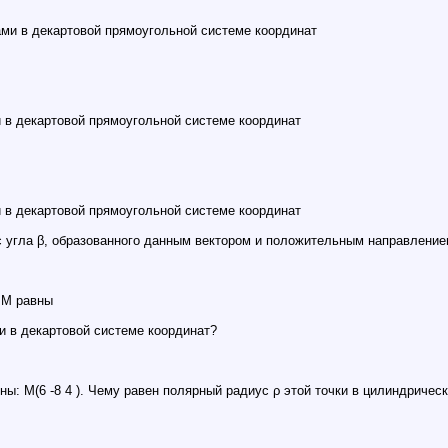
ми в декартовой прямоугольной системе координат
 в декартовой прямоугольной системе координат
 в декартовой прямоугольной системе координат
 угла β, образованного данным вектором и положительным направлени
 M равны
и в декартовой системе координат?
ы: M(6 -8 4 ). Чему равен полярный радиус ρ этой точки в цилиндричес