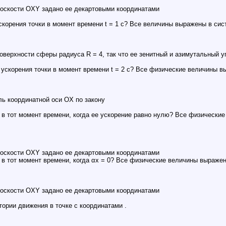
лоскости OXY задано ее декартовыми координатами
корения точки в момент времени t = 1 c? Все величины выражены в сис
оверхности сферы радиуса R = 4, так что ее зенитный и азимутальный у
ускорения точки в момент времени t = 2 c? Все физические величины в
ь координатной оси OX по закону
 в тот момент времени, когда ее ускорение равно нулю? Все физически
лоскости OXY задано ее декартовыми координатами
 в тот момент времени, когда αx = 0? Все физические величины выраже
лоскости OXY задано ее декартовыми координатами
тории движения в точке с координатами .