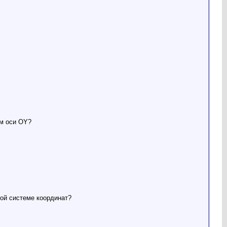
ем оси OY?
кой системе координат?