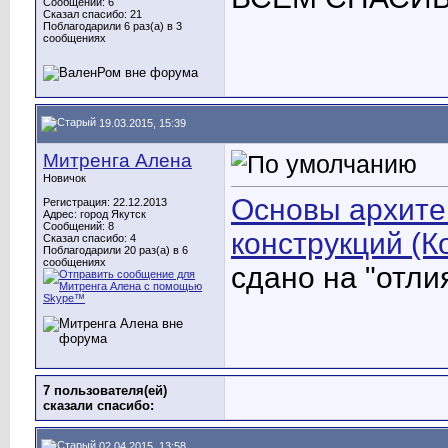
Сообщений: 6
Сказал спасибо: 21
Поблагодарили 6 раз(а) в 3
сообщениях
19.03.2015, 15:39
Митренга Алена
Новичок
Основы архите
Регистрация: 22.12.2013
Адрес: город Якутск
Сообщений: 8
конструкций (Ко
Сказал спасибо: 4
Поблагодарили 20 раз(а) в 6
сообщениях
сдано на "отли
7 пользователя(ей)
сказали cпасибо:
02.04.2015, 13:58