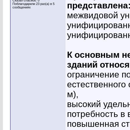
Сказал спасибо: 0
представлена
Поблагодарили 23 раз(а) в 5
сообщениях
межвидовой у
унифицированн
унифицированн
К основным н
зданий относя
ограничение п
естественного
м),
высокий удель
потребность в 
повышенная ст