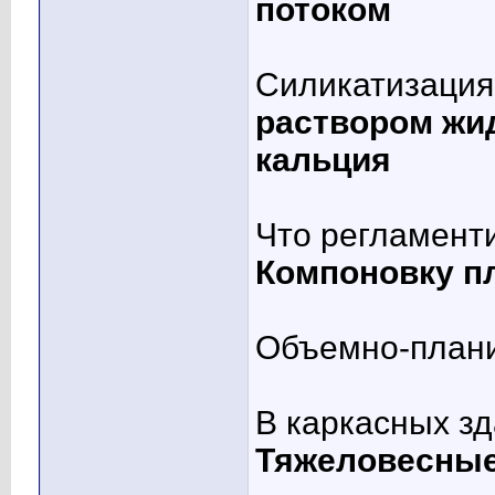
потоком
Силикатизация 
раствором жид
кальция
Что регламент
Компоновку п
Объемно-плани
В каркасных зд
Тяжеловесные