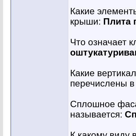
Какие элемент
крыши:
Плита 
Что означает к
оштукатурива
Какие вертика
перечислены в
Сплошное фаса
называется:
С
К какому виду 