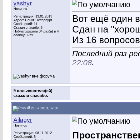
yashyr
Новичок
Вот ещё один в
Регистрация: 13.01.2013
Адрес: Санкт-Петербург
Сообщений: 11
Сдан на "хорош
Сказал спасибо: 8
Поблагодарили 34 раз(а) в 4
сообщениях
Из 16 вопросов
Последний раз ред
22:08
.
9 пользователя(ей)
сказали cпасибо:
21.07.2013, 02:30
Ailagyr
Новичок
Пространстве
Регистрация: 08.11.2012
Сообщений: 6