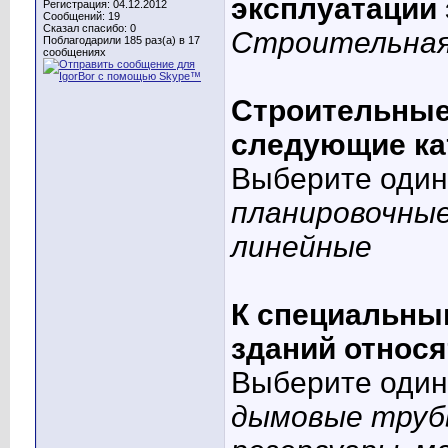
эксплуатации 
Регистрация: 04.12.2012
Сообщений: 19
Сказал спасибо: 0
Строительная
Поблагодарили 185 раз(а) в 17
сообщениях
Строительные
следующие ка
Выберите один 
планировочны
линейные
К специальн
зданий относя
Выберите один 
дымовые трубы