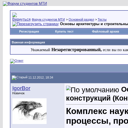
Форум студентов МТИ
>
Основной раздел
>
Тесты
Основы архитектуры и строительны
Регистрация
Купить тест
Файловый архив
Важная информация
Незарегистрированный,
Уважаемый
если вы по ка
11.12.2012, 18:34
IgorBor
О
Новичок
конструкций (Кон
Комплекс наук
процессы, пр