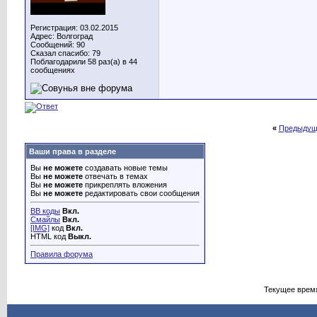
Регистрация: 03.02.2015
Адрес: Волгоград
Сообщений: 90
Сказал спасибо: 79
Поблагодарили 58 раз(а) в 44
сообщениях
«
Предыдущ
Ваши права в разделе
Вы
не можете
создавать новые темы
Вы
не можете
отвечать в темах
Вы
не можете
прикреплять вложения
Вы
не можете
редактировать свои сообщения
BB коды
Вкл.
Смайлы
Вкл.
[IMG]
код
Вкл.
HTML код
Выкл.
Правила форума
Текущее врем