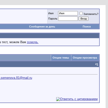
Имя
Запомнить?
Пароль
Сообщения за день
Поиск
а тест, можем Вам
помочь.
Опции темы
Опции просмотра
#
1
a.semenova.81@mail.ru