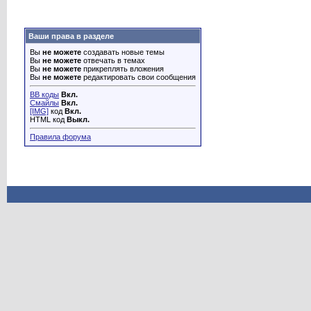
Ваши права в разделе
Вы
не можете
создавать новые темы
Вы
не можете
отвечать в темах
Вы
не можете
прикреплять вложения
Вы
не можете
редактировать свои сообщения
BB коды
Вкл.
Смайлы
Вкл.
[IMG]
код
Вкл.
HTML код
Выкл.
Правила форума