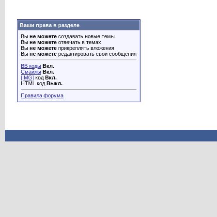
Ваши права в разделе
Вы
не можете
создавать новые темы
Вы
не можете
отвечать в темах
Вы
не можете
прикреплять вложения
Вы
не можете
редактировать свои сообщения
BB коды
Вкл.
Смайлы
Вкл.
[IMG]
код
Вкл.
HTML код
Выкл.
Правила форума