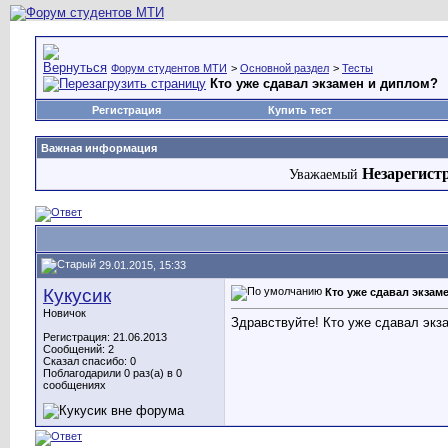
Форум студентов МТИ
>
Основной раздел
>
Тесты
Кто уже сдавал экзамен и диплом?
Регистрация
Купить тест
Важная информация
Незарегист
Уважаемый
29.01.2015, 15:33
Кукусик
Кто уже сдавал экзам
Новичок
Здравствуйте! Кто уже сдавал экз
Регистрация: 21.06.2013
Сообщений: 2
Сказал спасибо: 0
Поблагодарили 0 раз(а) в 0
сообщениях