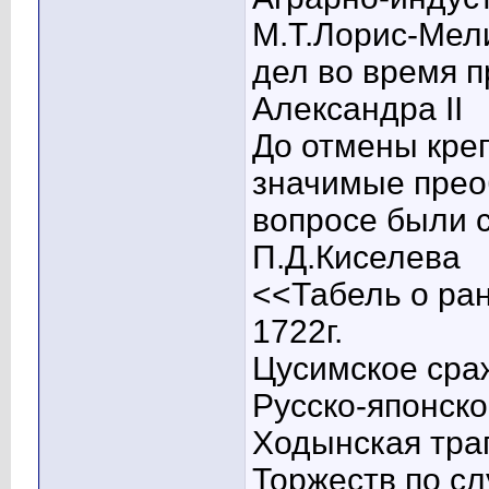
М.Т.Лорис-Мел
дел во время 
Александра II
До отмены креп
значимые прео
вопросе были 
П.Д.Киселева
<<Табель о ран
1722г.
Цусимское сра
Русско-японско
Ходынская тра
Торжеств по с