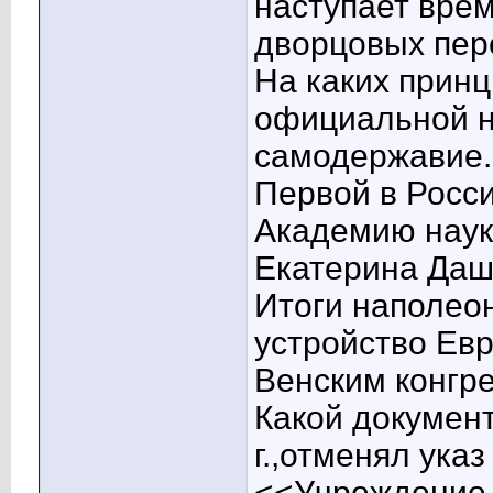
наступает врем
дворцовых пер
На каких прин
официальной 
самодержавие.
Первой в Росс
Академию наук
Екатерина Даш
Итоги наполео
устройство Ев
Венским конгр
Какой документ
г.,отменял ука
<<Учреждение 