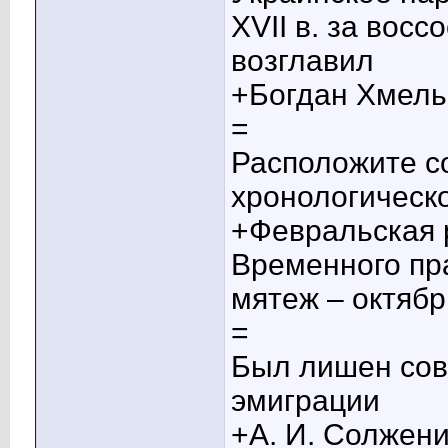
XVII в. за вос
возглавил
+Богдан Хмель
=
Расположите со
хронологическ
+Февральская 
Временного пр
мятеж – октябр
=
Был лишен сове
эмиграции
+А. И. Солжен