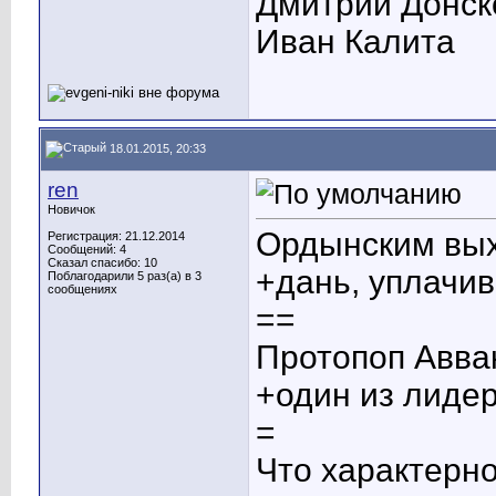
Дмитрий Донск
Иван Калита
18.01.2015, 20:33
ren
Новичок
Ордынским вых
Регистрация: 21.12.2014
Сообщений: 4
Сказал спасибо: 10
+дань, уплачи
Поблагодарили 5 раз(а) в 3
сообщениях
==
Протопоп Аввак
+один из лиде
=
Что характерн