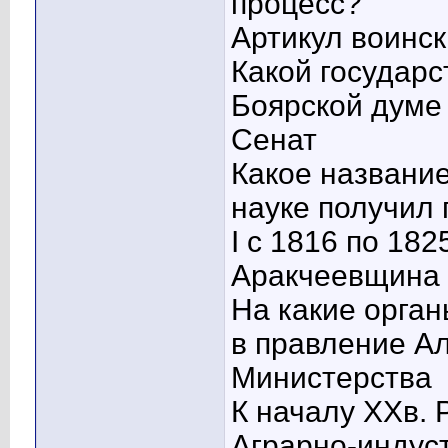
процесс?
Артикул воинс
Какой государ
Боярской думе 
Сенат
Какое название
науке получил
I c 1816 по 1825
Аракчеевщина
На какие орга
в правление Ал
Министерства
К началу XXв. 
Аграрно-индус