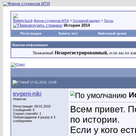
Форум студентов МТИ
>
Основной раздел
>
Тесты
История 2014
Регистрация
Купить тест
Файловый архив
Важная информация
Незарегистрированный,
Уважаемый
если вы по ка
17.01.2015, 13:08
evgeni-niki
И
Новичок
Всем привет. П
Регистрация: 08.01.2015
Сообщений: 6
Сказал спасибо: 1
по истории.
Поблагодарили 4 раз(а) в 3
сообщениях
Если у кого ес