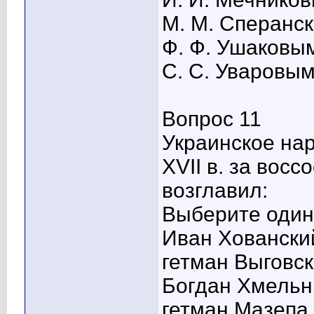
М. М. Сперанс
Ф. Ф. Ушаковы
С. С. Уваровы
Вопрос 11
Украинское на
XVII в. за вос
возглавил:
Выберите один 
Иван Ховански
гетман Выговс
Богдан Хмельн
гетман Мазепа