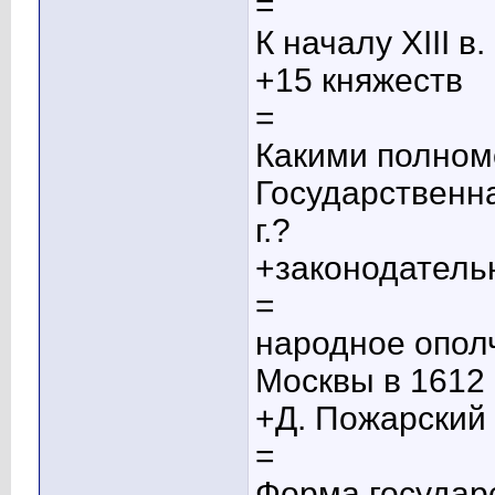
=
К началу XIII в
+15 княжеств
=
Какими полном
Государственна
г.?
+законодател
=
народное ополч
Москвы в 1612 
+Д. Пожарский 
=
Форма государс