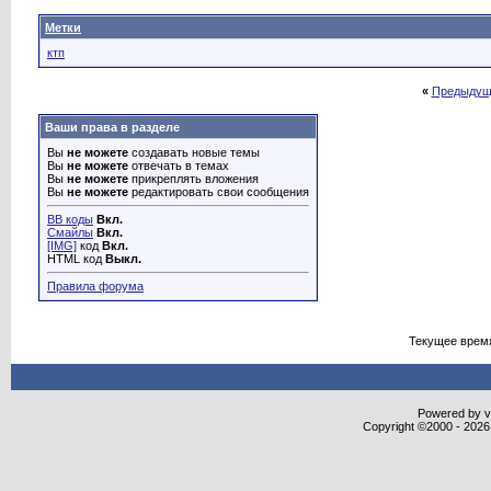
Метки
ктп
«
Предыдущ
Ваши права в разделе
Вы
не можете
создавать новые темы
Вы
не можете
отвечать в темах
Вы
не можете
прикреплять вложения
Вы
не можете
редактировать свои сообщения
BB коды
Вкл.
Смайлы
Вкл.
[IMG]
код
Вкл.
HTML код
Выкл.
Правила форума
Текущее врем
Powered by vB
Copyright ©2000 - 2026,