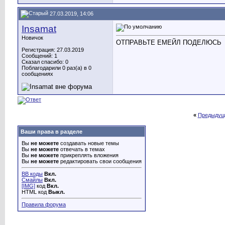
27.03.2019, 14:06
Insamat
Новичок
ОТПРАВЬТЕ ЕМЕЙЛ ПОДЕЛЮСЬ
Регистрация: 27.03.2019
Сообщений: 1
Сказал спасибо: 0
Поблагодарили 0 раз(а) в 0
сообщениях
«
Предыдущ
Ваши права в разделе
Вы
не можете
создавать новые темы
Вы
не можете
отвечать в темах
Вы
не можете
прикреплять вложения
Вы
не можете
редактировать свои сообщения
BB коды
Вкл.
Смайлы
Вкл.
[IMG]
код
Вкл.
HTML код
Выкл.
Правила форума