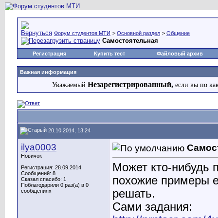
Форум студентов МТИ
>
Основной раздел
>
Общение
Самостоятельная
Регистрация
Купить тест
Файловый архив
Важная информация
Незарегистрированный,
Уважаемый
если вы по ка
20.10.2014, 13:24
ilya0003
Самос
Новичок
Может кто-нибудь п
Регистрация: 28.09.2014
Сообщений: 8
похожие примеры ес
Сказал спасибо: 1
Поблагодарили 0 раз(а) в 0
решать.
сообщениях
Сами задания: