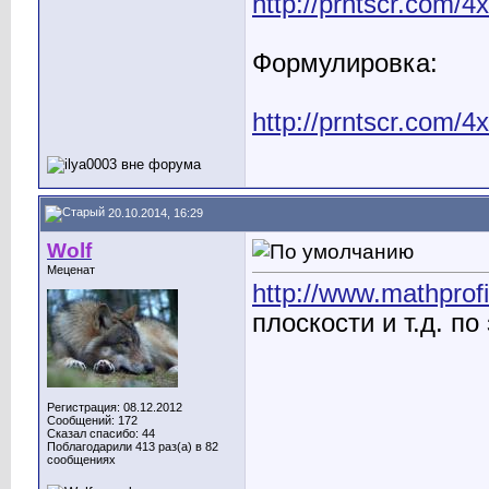
http://prntscr.com/4
Формулировка:
http://prntscr.com/4
20.10.2014, 16:29
Wolf
Меценат
http://www.mathprofi
плоскости и т.д. по
Регистрация: 08.12.2012
Сообщений: 172
Сказал спасибо: 44
Поблагодарили 413 раз(а) в 82
сообщениях