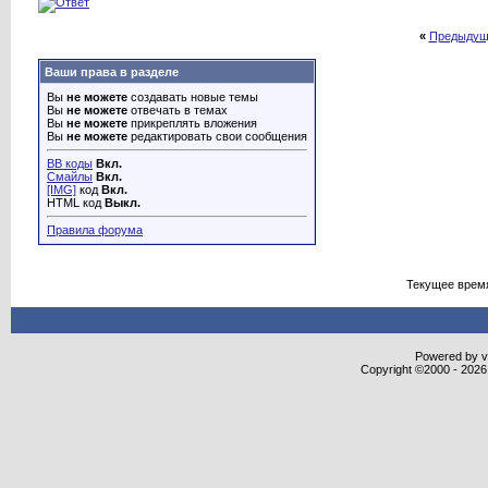
«
Предыдущ
Ваши права в разделе
Вы
не можете
создавать новые темы
Вы
не можете
отвечать в темах
Вы
не можете
прикреплять вложения
Вы
не можете
редактировать свои сообщения
BB коды
Вкл.
Смайлы
Вкл.
[IMG]
код
Вкл.
HTML код
Выкл.
Правила форума
Текущее врем
Powered by vB
Copyright ©2000 - 2026,