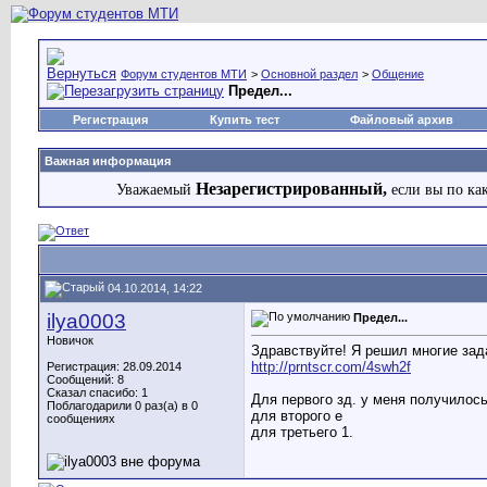
Форум студентов МТИ
>
Основной раздел
>
Общение
Предел...
Регистрация
Купить тест
Файловый архив
Важная информация
Незарегистрированный,
Уважаемый
если вы по ка
04.10.2014, 14:22
ilya0003
Предел...
Новичок
Здравствуйте! Я решил многие зада
http://prntscr.com/4swh2f
Регистрация: 28.09.2014
Сообщений: 8
Сказал спасибо: 1
Для первого зд. у меня получилось
Поблагодарили 0 раз(а) в 0
для второго е
сообщениях
для третьего 1.