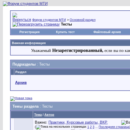
Форум студентов МТИ
>
Основной раздел
Тесты
Регистрация
Купить тест
Файловый архив
Важная информация
Незарегистрированный,
Уважаемый
если вы по ка
Подразделы
: Тесты
Раздел
Архив
Темы раздела
: Тесты
Тема
/
Автор
Важно:
Практики, Курсовые работы, ВКР.
(
1
2
3
...
Последняя страница