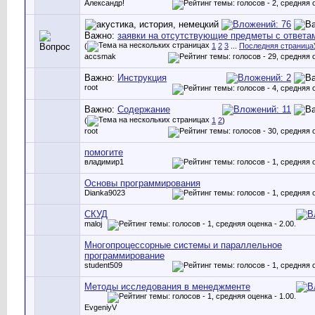
Александр!
Важно:
заявки на отсутствующие предметы с ответа
(
1
2
3
...
Последняя страница
accsmak
Важно:
Инструкция
root
Важно:
Содержание
(
1
2
)
root
помогите
владимир1
Основы программирования
Dianka9023
СКУД
maloj
Многопроцессорные системы и параллельное
программирование
student509
Методы исследования в менеджменте
EvgeniyV