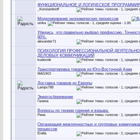
ФУНКЦИОНАЛЬНОЕ И ЛОГИЧЕСКОЕ ПРОГРАММИ
_Konstantinoff
Моделирование экономических процессов
umka
Убедись, что правильно выбрал профессию. Точност
90%.
alexander71
ПСИХОЛОГИЯ ПРОФЕССИОНАЛЬНОЙ ДЕЯТЕЛЬНО
ДЕЛОВЫХ КОММУНИКАЦИЙ
kudesnik
Транспортировка товаров из Юго-Восточной Азии
MAGIKO
Доставка товаров из Европы
Lamps788
Энергосбережение
Галина
Вопросы по теории горения и взрыва.
Рина
Организация межличностных и групповых коммуника
процессов
Erafia