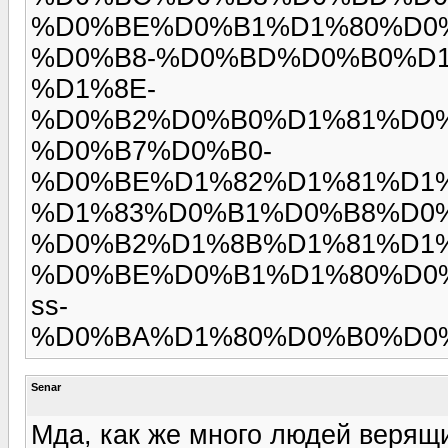
%D0%BE%D0%B1%D1%80%D0
%D0%B8-%D0%BD%D0%B0%D1
%D1%8E-
%D0%B2%D0%B0%D1%81%D0
%D0%B7%D0%B0-
%D0%BE%D1%82%D1%81%D1
%D1%83%D0%B1%D0%B8%D0%
%D0%B2%D1%8B%D1%81%D1
%D0%BE%D0%B1%D1%80%D0
ss-
%D0%BA%D1%80%D0%B0%D0
Senar
Мда, как же много людей верящих