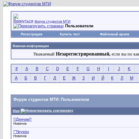
Форум студентов МТИ
Пользователи
Регистрация
Купить тест
Файловый архив
Важная информация
Незарегистрированный,
Уважаемый
если вы по ка
#
A
B
C
D
E
F
G
H
I
J
K
А
Б
В
Г
Д
Е
Ж
З
И
Й
К
Л
М
Форум студентов МТИ: Пользователи
Имя
!!Денчик!!
Новичок
!"№укен
Новичок