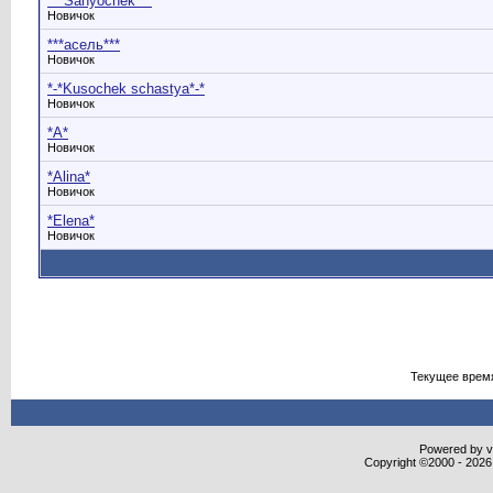
***Sanyochek***
Новичок
***асель***
Новичок
*-*Kusochek schastya*-*
Новичок
*A*
Новичок
*Alina*
Новичок
*Elena*
Новичок
Текущее врем
Powered by vB
Copyright ©2000 - 2026,