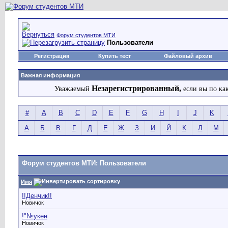
Форум студентов МТИ
Пользователи
Регистрация
Купить тест
Файловый архив
Важная информация
Незарегистрированный,
Уважаемый
если вы по ка
#
A
B
C
D
E
F
G
H
I
J
K
А
Б
В
Г
Д
Е
Ж
З
И
Й
К
Л
М
Форум студентов МТИ: Пользователи
Имя
!!Денчик!!
Новичок
!"№укен
Новичок