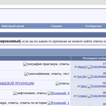
Файловый архив
Справка
Сообщество
рированный,
если вы по каким то причинам не можете найти ответы н
Последнее сооб
17
от
Иван13
18
от
Iron Sky
ПИЩЕВОЙ ПРОДУКЦИИ
02
от
Neko
05
от
Гулнара
20