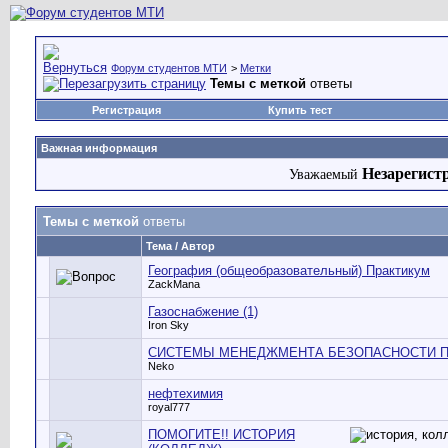
Форум студентов МТИ
>
Метки
Темы с меткой
ответы
Регистрация
Купить тест
Важная информация
Незарегист
Уважаемый
Темы с меткой
ответы
Тема / Автор
География (общеобразовательный) Практикум
ZackMana
Газоснабжение (1)
Iron Sky
СИСТЕМЫ МЕНЕДЖМЕНТА БЕЗОПАСНОСТИ 
Neko
нефтехимия
royal777
ПОМОГИТЕ!! ИСТОРИЯ