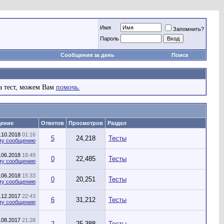
Имя
Запомнить?
Пароль
Сообщения за день
Поиск
а тест, можем Вам
помочь.
щение
Ответов
Просмотров
Раздел
.10.2018
01:16
5
24,218
Тесты
.06.2018
18:49
0
22,485
Тесты
.06.2018
15:33
0
20,251
Тесты
.12.2017
22:43
6
31,212
Тесты
.08.2017
21:28
2
25,388
Тесты