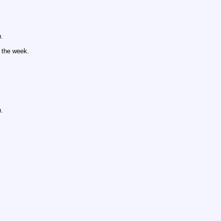
.
 the week.
.