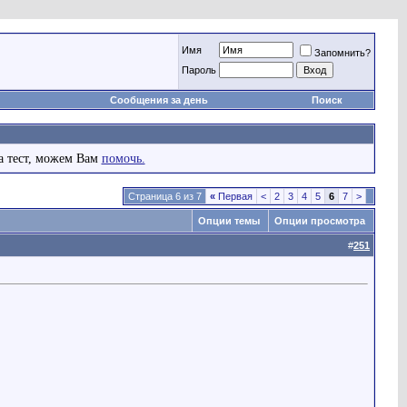
Имя
Запомнить?
Пароль
Сообщения за день
Поиск
а тест, можем Вам
помочь.
Страница 6 из 7
«
Первая
<
2
3
4
5
6
7
>
Опции темы
Опции просмотра
#
251