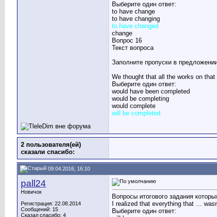
Выберите один ответ:
to have change
to have changing
to have changed
change
Вопрос 16
Текст вопроса
Заполните пропуски в предложении
We thought that all the works on tha
Выберите один ответ:
would have been completed
would be completing
would complete
will be completed
2 пользователя(ей)
сказали cпасибо:
09.04.2016, 16:10
pall24
Новичок
Вопросы итогового задания которых
I realized that everything that … wasn
Регистрация: 22.08.2014
Сообщений: 15
Выберите один ответ:
Сказал спасибо: 4