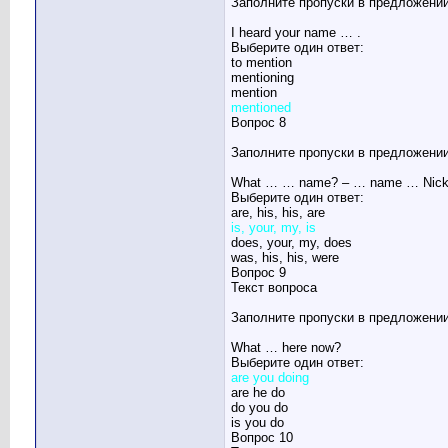
Заполните пропуски в предложении
I heard your name … .
Выберите один ответ:
to mention
mentioning
mention
mentioned
Вопрос 8
Заполните пропуски в предложении
What … … name? – … name … Nick
Выберите один ответ:
are, his, his, are
is, your, my, is
does, your, my, does
was, his, his, were
Вопрос 9
Текст вопроса
Заполните пропуски в предложении
What … here now?
Выберите один ответ:
are you doing
are he do
do you do
is you do
Вопрос 10