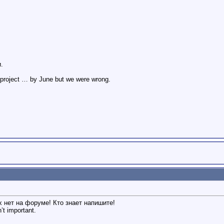
.
t project … by June but we were wrong.
 нет на форуме! Кто знает напишите!
’t important.