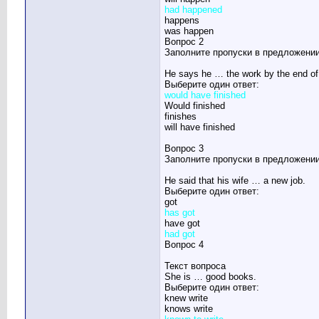
had happened
happens
was happen
Вопрос 2
Заполните пропуски в предложении
He says he … the work by the end of
Выберите один ответ:
would have finished
Would finished
finishes
will have finished
Вопрос 3
Заполните пропуски в предложении
He said that his wife … a new job.
Выберите один ответ:
got
has got
have got
had got
Вопрос 4
Текст вопроса
She is … good books.
Выберите один ответ:
knew write
knows write