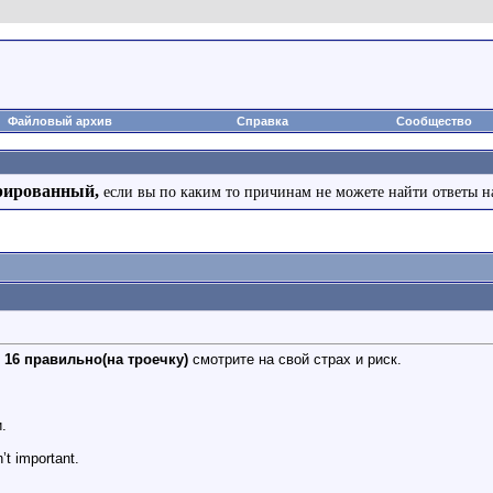
Файловый архив
Справка
Сообщество
рированный,
если вы по каким то причинам не можете найти ответы н
6 правильно(на троечку)
смотрите на свой страх и риск.
.
’t important.