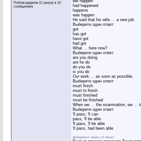
will happen
Поблагодарили 21 раз(а) в 10
had happened
сообщениях
happens
was happen
He said that his wife … a new job.
Выберите один ответ:
got
has got
have got
had got
What … here now?
Выберите один ответ:
are you doing
are he do
do you do
is you do
Our work … as soon as possible.
Выберите один ответ:
must finish
must to finish
must finished
must be finished
When we … the examination, we … to
Выберите один ответ:
'll pass, 'll can
pass, 'll be able
'll pass, 'll be able
'll pass, had been able
Добавлено через 12 минут