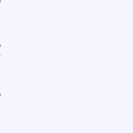
.
.
.
.