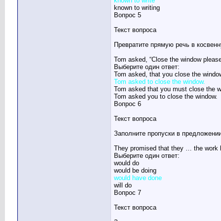
known to write
known to writing
Вопрос 5
Текст вопроса
Превратите прямую речь в косвенн
Tom asked, “Close the window please
Выберите один ответ:
Tom asked, that you close the windo
Tom asked to close the window.
Tom asked that you must close the w
Tom asked you to close the window.
Вопрос 6
Текст вопроса
Заполните пропуски в предложении
They promised that they … the work 
Выберите один ответ:
would do
would be doing
would have done
will do
Вопрос 7
Текст вопроса