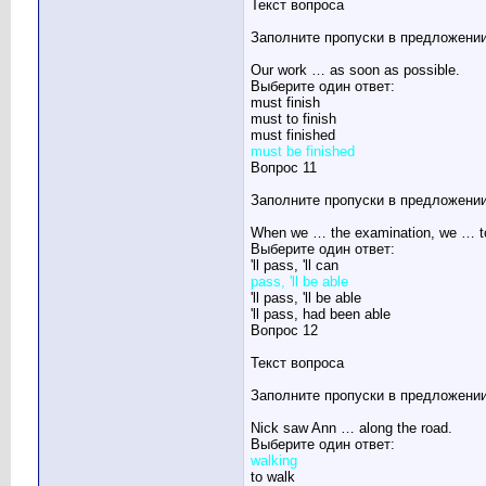
Текст вопроса
Заполните пропуски в предложении
Our work … as soon as possible.
Выберите один ответ:
must finish
must to finish
must finished
must be finished
Вопрос 11
Заполните пропуски в предложении
When we … the examination, we … to
Выберите один ответ:
'll pass, 'll can
pass, 'll be able
'll pass, 'll be able
'll pass, had been able
Вопрос 12
Текст вопроса
Заполните пропуски в предложении
Nick saw Ann … along the road.
Выберите один ответ:
walking
to walk