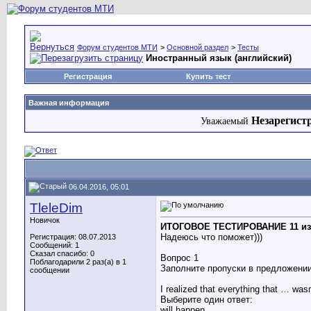
Форум студентов МТИ
>
Основной раздел
>
Тесты
Иностранный язык (английский)
Регистрация
Купить тест
Важная информация
Незарегист
Уважаемый
06.04.2016, 05:01
TleleDim
Новичок
ИТОГОВОЕ ТЕСТИРОВАНИЕ 11 из 1
Надеюсь что поможет)))
Регистрация: 08.07.2013
Сообщений: 1
Сказал спасибо: 0
Вопрос 1
Поблагодарили 2 раз(а) в 1
Заполните пропуски в предложении
сообщении
I realized that everything that … wasn
Выберите один ответ:
will happen