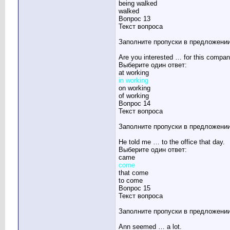
being walked
walked
Вопрос 13
Текст вопроса
Заполните пропуски в предложении
Are you interested … for this compa
Выберите один ответ:
at working
in working
on working
of working
Вопрос 14
Текст вопроса
Заполните пропуски в предложении
He told me … to the office that day.
Выберите один ответ:
came
come
that come
to come
Вопрос 15
Текст вопроса
Заполните пропуски в предложении
Ann seemed … a lot.