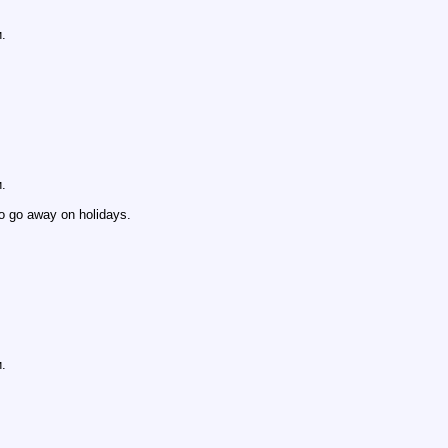
.
.
 go away on holidays.
.