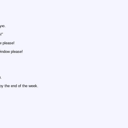
ую.
!”
w please!
indow please!
.
by the end of the week.