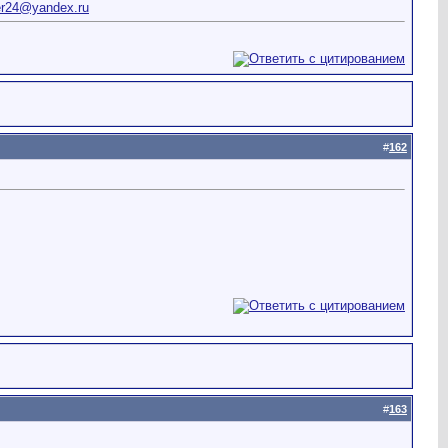
r24@yandex.ru
#
162
#
163