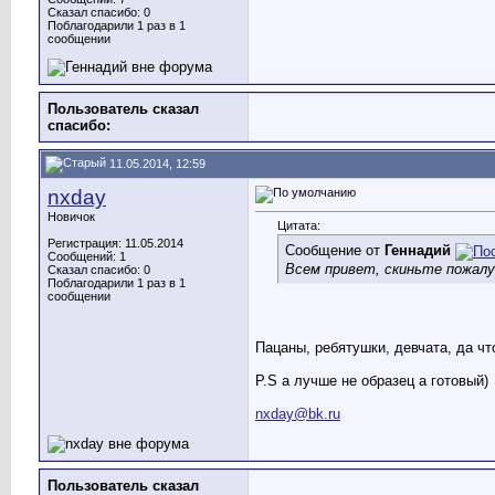
Сказал спасибо: 0
Поблагодарили 1 раз в 1
сообщении
Пользователь сказал
cпасибо:
11.05.2014, 12:59
nxday
Новичок
Цитата:
Регистрация: 11.05.2014
Сообщение от
Геннадий
Сообщений: 1
Всем привет, скиньте пожалу
Сказал спасибо: 0
Поблагодарили 1 раз в 1
сообщении
Пацаны, ребятушки, девчата, да что
P.S а лучше не образец а готовый)
nxday@bk.ru
Пользователь сказал