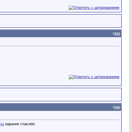
#
154
#
155
.ru
заранее спасибо