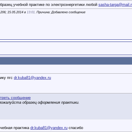
образец учебной практике по электроэнергетики любой
sasha-targa@mail.r
06; 15.05.2014 в
13:01
. Причина: Добавлено сообщение
ику пгс
dr.kuba81@yandex.ru
пожалуйста образец оформления практики.
.
учебная практика
dr.kuba81@yandex.ru
спасибо