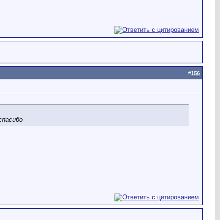
#
156
спасибо