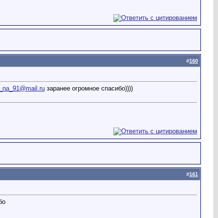
#
160
_na_91@mail.ru
заранее огромное спасибо))))
#
161
бо