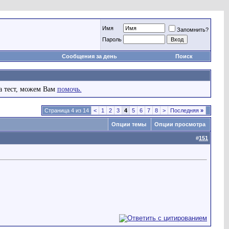
Имя
Запомнить?
Пароль
Сообщения за день
Поиск
а тест, можем Вам
помочь.
Страница 4 из 14
<
1
2
3
4
5
6
7
8
>
Последняя
»
Опции темы
Опции просмотра
#
151