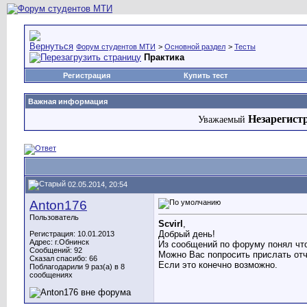
Форум студентов МТИ
>
Основной раздел
>
Тесты
Практика
Регистрация
Купить тест
Важная информация
Незарегист
Уважаемый
02.05.2014, 20:54
Anton176
Пользователь
Scvirl
,
Добрый день!
Регистрация: 10.01.2013
Адрес: г.Обнинск
Из сообщений по форуму понял что
Сообщений: 92
Можно Вас попросить прислать отч
Сказал спасибо: 66
Если это конечно возможно.
Поблагодарили 9 раз(а) в 8
сообщениях