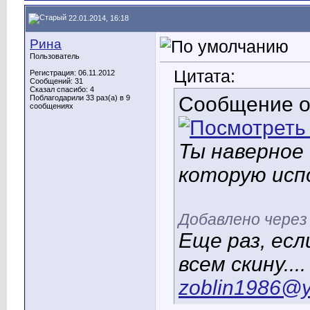
22.01.2014, 16:18
Рина
Пользователь
Цитата:
Регистрация: 06.11.2012
Сообщений: 31
Сказал спасибо: 4
Сообщение 
Поблагодарили 33 раз(а) в 9
сообщениях
Ты наверное
которую исп
Добавлено через
Еще раз, ес
всем скину....
zoblin1986@y