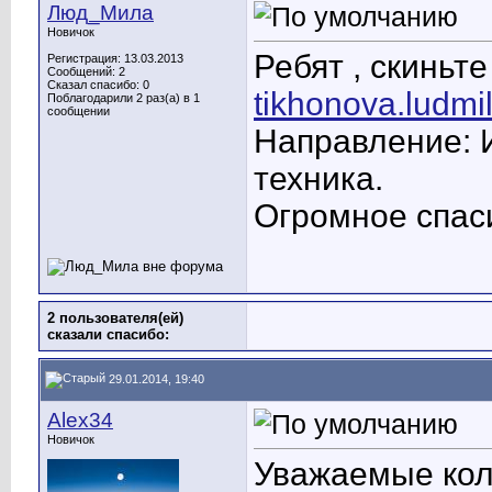
Люд_Мила
Новичок
Ребят , скиньт
Регистрация: 13.03.2013
Сообщений: 2
Сказал спасибо: 0
tikhonova.ludmi
Поблагодарили 2 раз(а) в 1
сообщении
Направление: 
техника.
Огромное спаси
2 пользователя(ей)
сказали cпасибо:
29.01.2014, 19:40
Alex34
Новичок
Уважаемые кол