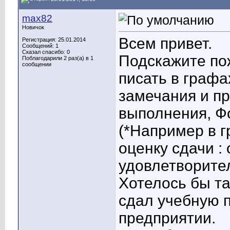
max82
Новичок
Всем привет.
Регистрация: 25.01.2014
Сообщений: 1
Сказал спасибо: 0
Подскажите пож
Поблагодарили 2 раз(а) в 1
сообщении
писать в графа
замечания и п
выполнения, Ф
(*Например в г
оценку сдачи :
удовлетворитель
Хотелось бы та
сдал учебную 
предприятии.