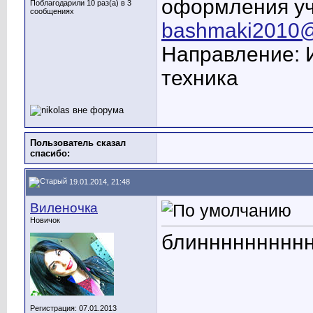
оформления уче
Поблагодарили 10 раз(а) в 3
сообщениях
bashmaki2010@l
Направление: 
техника
Пользователь сказал
cпасибо:
19.01.2014, 21:48
Виленочка
Новичок
блинннннннннн
Регистрация: 07.01.2013