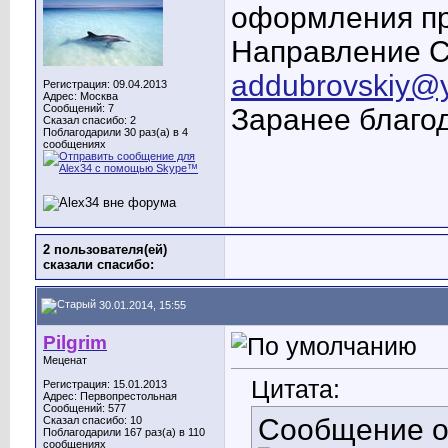
оформления пр
Направление С
addubrovskiy@
Регистрация: 09.04.2013
Адрес: Москва
Сообщений: 7
Заранее благо
Сказал спасибо: 2
Поблагодарили 30 раз(а) в 4
сообщениях
2 пользователя(ей)
сказали cпасибо:
30.01.2014, 15:55
Pilgrim
Меценат
Цитата:
Регистрация: 15.01.2013
Адрес: Первопрестольная
Сообщений: 577
Сообщение 
Сказал спасибо: 10
Поблагодарили 167 раз(а) в 110
сообщениях