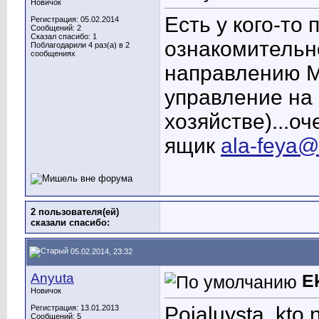
Новичок
Есть у кого-т
Регистрация: 05.02.2014
Сообщений: 2
Сказал спасибо: 1
ознакомительн
Поблагодарили 4 раз(а) в 2
сообщениях
направлению 
управление на 
хозяйстве)...о
ящик
ala-feya@
2 пользователя(ей)
сказали cпасибо:
05.02.2014, 23:32
Anyuta
Ek
Новичок
Pojaluysta, kto
Регистрация: 13.01.2013
Сообщений: 5