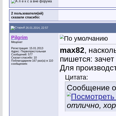
2 пользователя(ей)
сказали cпасибо:
26.01.2014, 22:57
Pilgrim
Меценат
max82
, наскол
Регистрация: 15.01.2013
Адрес: Первопрестольная
Сообщений: 577
пишется: зачет
Сказал спасибо: 10
Поблагодарили 167 раз(а) в 110
сообщениях
Для производст
Цитата:
Сообщение 
отлично, хо