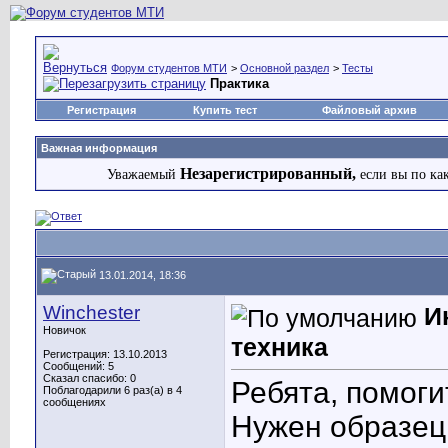
Форум студентов МТИ
>
Основной раздел
>
Тесты
Практика
Регистрация
Купить тест
Файловый архив
Важная информация
Незарегистрированный,
Уважаемый
если вы по ка
13.01.2014, 18:36
Winchester
И
Новичок
техника
Регистрация: 13.10.2013
Сообщений: 5
Сказал спасибо: 0
Ребята, помоги
Поблагодарили 6 раз(а) в 4
сообщениях
Нужен образец