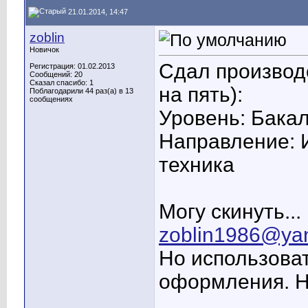
21.01.2014, 14:47
zoblin
Новичок
Сдал производ
Регистрация: 01.02.2013
Сообщений: 20
Сказал спасибо: 1
на пять):
Поблагодарили 44 раз(а) в 13
сообщениях
Уровень: Бака
Направление: 
техника
Могу скинуть..
zoblin1986@ya
Но использова
оформления. На