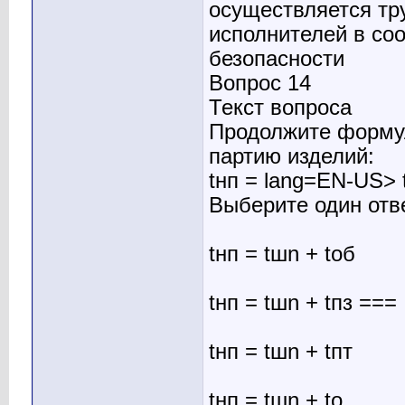
осуществляется тр
исполнителей в со
безопасности
Вопрос 14
Текст вопроса
Продолжите форму
партию изделий:
tнп = lang=EN-US>
Выберите один отв
tнп = tшn + tоб
tнп = tшn + tпз ===
tнп = tшn + tпт
tнп = tшn + tо