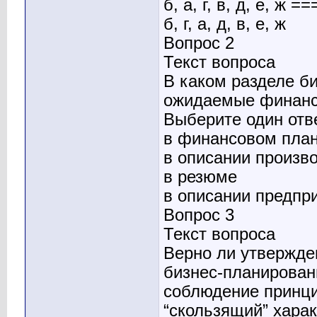
б, а, г, в, д, е, ж ==
б, г, а, д, в, е, ж
Вопрос 2
Текст вопроса
В каком разделе б
ожидаемые финансо
Выберите один отв
в финансовом пла
в описании произв
в резюме
в описании предпр
Вопрос 3
Текст вопроса
Верно ли утвержде
бизнес-планирован
соблюдение принц
“скользящий” хара