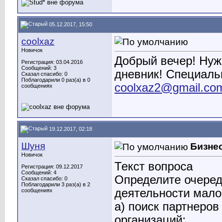
05.12.2017, 15:50
coolxaz
Новичок
Добрый вечер! Нуж
Регистрация: 03.04.2016
Сообщений: 3
дневник! Специаль
Сказал спасибо: 0
Поблагодарили 0 раз(а) в 0
coolxaz2@gmail.co
сообщениях
19.12.2017, 02:18
Шуня
Бизне
Новичок
Текст вопроса
Регистрация: 09.12.2017
Сообщений: 4
Определите очеред
Сказал спасибо: 0
Поблагодарили 3 раз(а) в 2
деятельности мало
сообщениях
а) поиск партнеров
организаций;