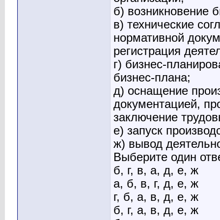
б) возникновение б
в) технические сог
нормативной докум
регистрация деяте
г) бизнес-планиро
бизнес-плана;
д) оснащение прои
документацией, пр
заключение трудовы
е) запуск производ
ж) вывод деятельн
Выберите один отв
б, г, в, а, д, е, ж
а, б, в, г, д, е, ж
г, б, а, в, д, е, ж
б, г, а, в, д, е, ж