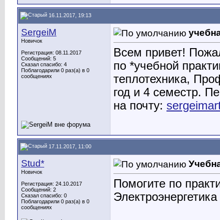
16.11.2017, 19:13
SergeiM
учебна
Новичок
Всем привет! Пожал
Регистрация: 08.11.2017
Сообщений: 5
по *учебной практи
Сказал спасибо: 4
Поблагодарили 0 раз(а) в 0
теплотехника, Про
сообщениях
год и 4 семестр. П
на почту:
sergeimar
17.11.2017, 11:00
Stud*
Учебна
Новичок
Помогите по практи
Регистрация: 24.10.2017
Сообщений: 2
Электроэнергетика 
Сказал спасибо: 0
Поблагодарили 0 раз(а) в 0
сообщениях