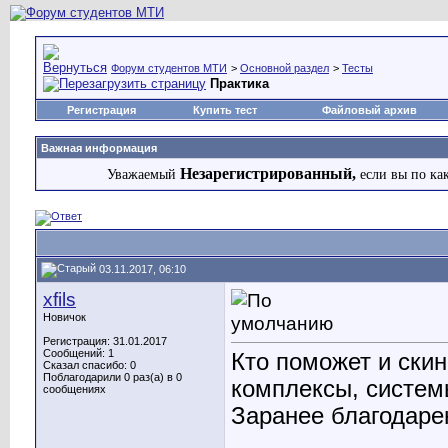
Форум студентов МТИ
>
Основной раздел
>
Тесты
Практика
Регистрация
Купить тест
Файловый архив
Важная информация
Незарегистрированный,
Уважаемый
если вы по ка
03.11.2017, 06:10
xfils
Новичок
Регистрация: 31.01.2017
Сообщений: 1
Кто поможет и ски
Сказал спасибо: 0
Поблагодарили 0 раз(а) в 0
комплексы, систем
сообщениях
Заранее благодарен