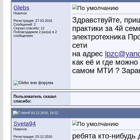
Glebs
Новичок
Здравствуйте, при
Регистрация: 27.03.2016
Сообщений: 2
практики за 4й сем
Сказал спасибо: 12
Поблагодарили 2 раз(а) в 2
электротехника Пр
сообщениях
сети
на адрес
lpzc@yand
как её и где можно
самом МТИ ? Заран
Пользователь сказал
cпасибо:
03.12.2016, 18:22
Sveta94
Новичок
ребята кто-нибудь
Регистрация: 03.12.2016