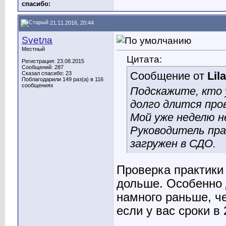
cпасибо:
21.11.2016, 20:44
Svetла
Местный
Цитата:
Регистрация: 23.08.2015
Сообщений: 287
Сообщение от
Lil
Сказал спасибо: 23
Поблагодарили 149 раз(а) в 116
сообщениях
Подскажите, кто 
долго длится про
Мой уже неделю н
Руководитель пра
загружен в СДО.
Проверка практики 
дольше. Особенно 
намного раньше, ч
если у вас сроки в 