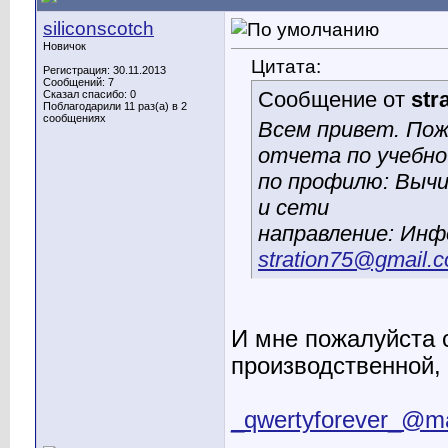
siliconscotch
Новичок
Цитата:
Регистрация: 30.11.2013
Сообщений: 7
Сообщение от
str
Сказал спасибо: 0
Поблагодарили 11 раз(а) в 2
сообщениях
Всем привет. Пож
отчета по учебно
по профилю: Выч
и сети
направление: Инф
stration75@gmail.
И мне пожалуйста с
производственной,
_qwertyforever_@ma