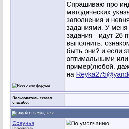
Спрашиваю про инд
методических указ
заполнения и невн
заданиями. У меня
задания - идут 26 
выполнить, ознако
быть они? и если э
оптимальными или 
пример(любой, даж
на
Reyka275@yande
Пользователь сказал
cпасибо:
11.12.2016, 09:12
Совунья
Пользователь