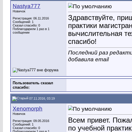
Nastya777
Новичок
Здравствуйте, при
Регистрация: 06.11.2016
Сообщений: 1
практики магистра
Сказал спасибо: 0
Поблагодарили 1 раз в 1
вычислительная те
сообщении
спасибо!
Последний раз редакти
добавила email
Пользователь сказал
cпасибо:
07.11.2016, 03:19
Xenomorph
Новичок
Всем привет. Пожал
Регистрация: 09.05.2016
Сообщений: 1
по учебной практик
Сказал спасибо: 0
Поблагодарили 1 раз в 1