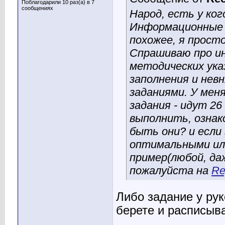
Поблагодарили 10 раз(а) в 7
сообщениях
Народ, есть у ког
Информационные 
похожее, я прост
Спрашиваю про ин
методических ука
заполнения и нев
заданиями. У мен
задания - идут 2
выполнить, ознак
быть они? и если 
оптимальными или
пример(любой, даж
пожалуйста на
Re
Либо задание у ру
берете и расписыва