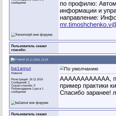
по профилю: Автом
сообщении
информации и упр
направление: Инфо
mr.timoshchenko.v
Пользователь сказал
cпасибо:
16.11.2016, 12:24
ba1amut
Новичок
АААААААААААА, пом
Регистрация: 16.11.2016
Сообщений: 2
пример практики к
Сказал спасибо: 0
Поблагодарили 1 раз в 1
Спасибо заранее!
сообщении
Пользователь сказал