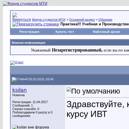
Форум студентов МТИ
>
Основной раздел
>
Общение
Практика!!! Учебная и Производстве
Регистрация
Купить тест
Файловый архив
Важная информация
Незарегистрированный,
Уважаемый
если вы по ка
05.03.2019, 09:40
ksilan
Новичок
Здравствуйте, 
Регистрация: 11.04.2017
Сообщений: 1
Сказал спасибо: 0
курсу ИВТ
Поблагодарили 0 раз(а) в 0
сообщениях