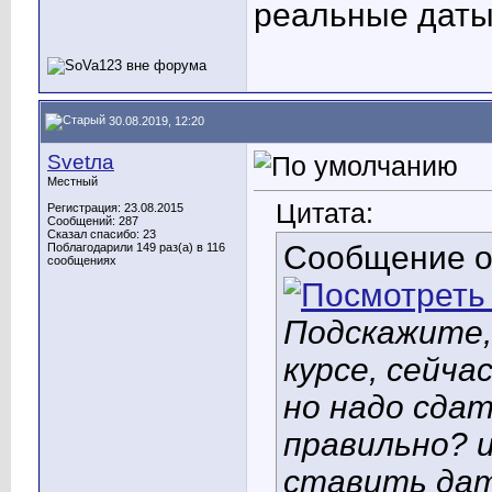
реальные даты
30.08.2019, 12:20
Svetла
Местный
Цитата:
Регистрация: 23.08.2015
Сообщений: 287
Сказал спасибо: 23
Сообщение 
Поблагодарили 149 раз(а) в 116
сообщениях
Подскажите,
курсе, сейча
но надо сда
правильно? и
ставить дат