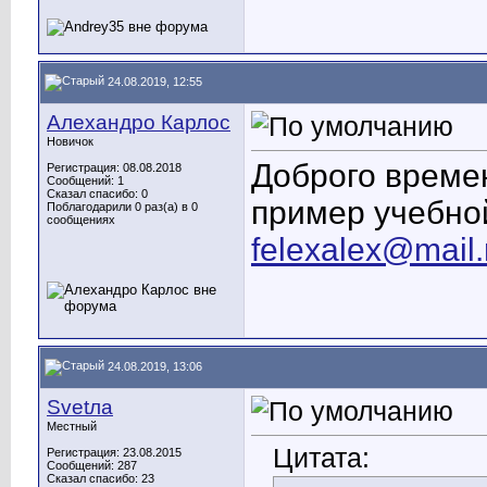
24.08.2019, 12:55
Алехандро Карлос
Новичок
Доброго времен
Регистрация: 08.08.2018
Сообщений: 1
Сказал спасибо: 0
пример учебной
Поблагодарили 0 раз(а) в 0
сообщениях
felexalex@mail.
24.08.2019, 13:06
Svetла
Местный
Цитата:
Регистрация: 23.08.2015
Сообщений: 287
Сказал спасибо: 23