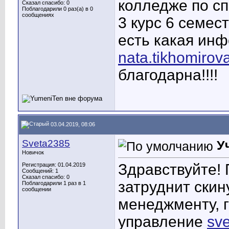
колледже по с
Сказал спасибо: 0
Поблагодарили 0 раз(а) в 0
сообщениях
3 курс 6 семест
есть какая инф
nata.tikhomirov
благодарна!!!!
03.04.2019, 08:06
Sveta2385
У
Новичок
Здравствуйте! 
Регистрация: 01.04.2019
Сообщений: 1
Сказал спасибо: 0
затруднит скин
Поблагодарили 1 раз в 1
сообщении
менеджменту, 
управление
sv