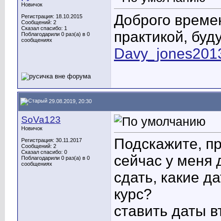
Новичок
Доброго времен
Регистрация: 18.10.2015
Сообщений: 2
Сказал спасибо: 1
практикой, буд
Поблагодарили 0 раз(а) в 0
сообщениях
Davy_jones201
29.08.2019, 20:30
SoVa123
Новичок
Подскажите, пр
Регистрация: 30.11.2017
Сообщений: 2
Сказал спасибо: 0
сейчас у меня 
Поблагодарили 0 раз(а) в 0
сообщениях
сдать, какие д
курс?
ставить даты в