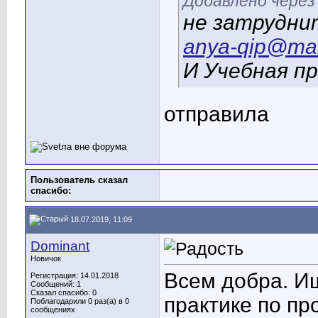
Добавлено через
не затрудни
anya-qip@mai
И Учебная п
отправила
Пользователь сказал
cпасибо:
18.07.2019, 11:09
Dominant
Новичок
Всем добра. И
Регистрация: 14.01.2018
Сообщений: 1
Сказал спасибо: 0
практике по п
Поблагодарили 0 раз(а) в 0
сообщениях