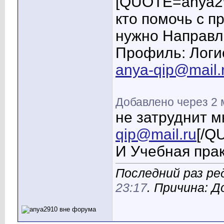
[QUOTE=anya29
кто помочь с п
нужно Направл
Профиль: Логи
anya-qip@mail.
Добавлено через 2
не затруднит м
qip@mail.ru
[/Q
И Учебная пра
Последний раз ре
23:17
. Причина: 