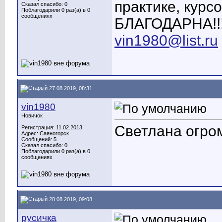
практике, курс
Сказал спасибо: 0
Поблагодарили 0 раз(а) в 0
сообщениях
БЛАГОДАРНА!!!!!
vin1980@list.ru
27.08.2019, 08:31
vin1980
Новичок
Светлана огром
Регистрация: 11.02.2013
Адрес: Саяногорск
Сообщений: 5
Сказал спасибо: 0
Поблагодарили 0 раз(а) в 0
сообщениях
28.08.2019, 09:08
русичка