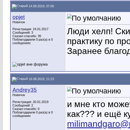
14.08.2019, 07:05
opjet
Новичок
Люди хелп! Ск
Регистрация: 24.01.2017
Сообщений: 3
Сказал спасибо: 35
практику по п
Поблагодарили 0 раз(а) в 0
сообщениях
Заранее благод
16.08.2019, 21:23
Andrey35
Новичок
и мне кто може
Регистрация: 20.01.2019
Сообщений: 2
Сказал спасибо: 0
как??? и ещё к
Поблагодарили 0 раз(а) в 0
сообщениях
milimandgaro@m