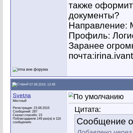
также оформит
документы?
Направление:
Профиль: Логи
Заранее огром
почта:
irina.iva
07.08.2019, 13:48
Svetла
Местный
Цитата:
Регистрация: 23.08.2015
Сообщений: 287
Сказал спасибо: 23
Сообщение 
Поблагодарили 149 раз(а) в 116
сообщениях
Добавлено через