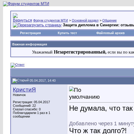
Форум студентов МТИ
>
Основной раздел
>
Общение
Защита диплома в Синергии: отзыв
Регистрация
Купить тест
Файловый архив
Важная информация
Незарегистрированный,
Уважаемый
если вы по ка
05.04.2017, 14:40
КристиЯ
Новичок
Регистрация: 05.04.2017
Сообщений: 22
Не думала, что так 
Сказал спасибо: 0
Поблагодарили 1 раз в 1
сообщении
Добавлено через 1 минут
Что ж так долго?!