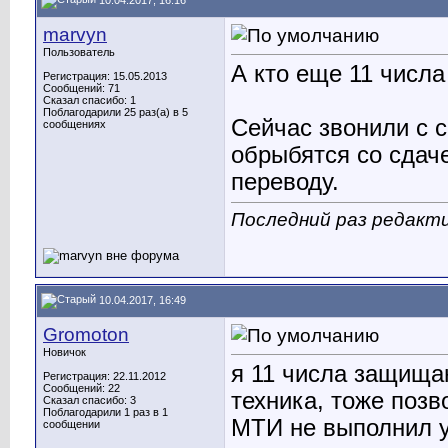
marvyn
Пользователь
А кто еще 11 числ
Регистрация: 15.05.2013
Сообщений: 71
Сказал спасибо: 1
Поблагодарили 25 раз(а) в 5
Сейчас звонили с с
сообщениях
обрыбятся со сдаче
переводу.
Последний раз редакти
10.04.2017, 16:49
Gromoton
Новичок
я 11 числа защища
Регистрация: 22.11.2012
Сообщений: 22
техника, тоже позв
Сказал спасибо: 3
Поблагодарили 1 раз в 1
МТИ не выполнил у
сообщении