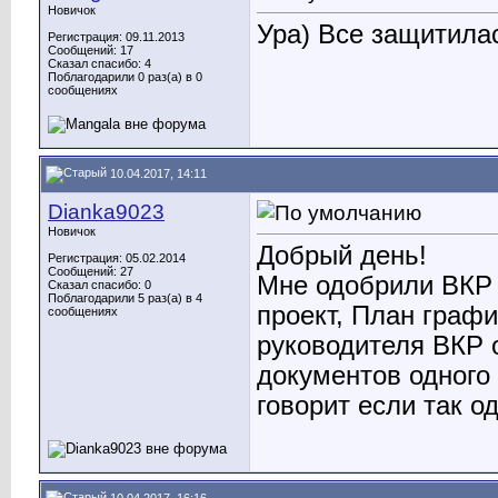
Новичок
Ура) Все защитилас
Регистрация: 09.11.2013
Сообщений: 17
Сказал спасибо: 4
Поблагодарили 0 раз(а) в 0
сообщениях
10.04.2017, 14:11
Dianka9023
Новичок
Добрый день!
Регистрация: 05.02.2014
Сообщений: 27
Мне одобрили ВКР 
Сказал спасибо: 0
Поблагодарили 5 раз(а) в 4
проект, План графи
сообщениях
руководителя ВКР о
документов одного 
говорит если так о
10.04.2017, 16:16