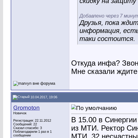
скидку на защиту
Добавлено через 7 мину
Друзья, пока ждит
информация, ест
таки состоится.
Откуда инфа? Зво
Мне сказали ждите, 
10.04.2017, 19:06
Gromoton
Новичок
В 15.00 в Синергии
Регистрация: 22.11.2012
Сообщений: 22
из МТИ. Ректор Си
Сказал спасибо: 3
Поблагодарили 1 раз в 1
МТИ. 32 несчастных
сообщении