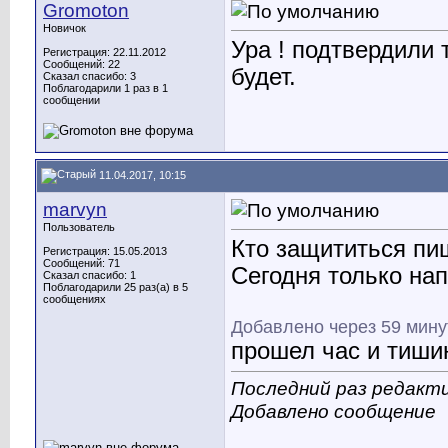
Gromoton
Новичок
Ура ! подтвердили 
Регистрация: 22.11.2012
Сообщений: 22
будет.
Сказал спасибо: 3
Поблагодарили 1 раз в 1
сообщении
11.04.2017, 10:15
marvyn
Пользователь
Кто защититься пиш
Регистрация: 15.05.2013
Сообщений: 71
Сегодня только на
Сказал спасибо: 1
Поблагодарили 25 раз(а) в 5
сообщениях
Добавлено через 59 мину
прошел час и тишин
Последний раз редакти
Добавлено сообщение