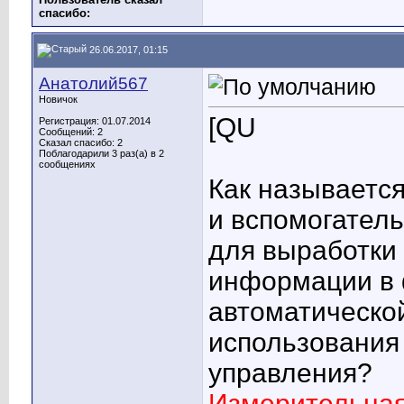
cпасибо:
26.06.2017, 01:15
Анатолий567
Новичок
[QU
Регистрация: 01.07.2014
Сообщений: 2
Сказал спасибо: 2
Поблагодарили 3 раз(а) в 2
сообщениях
Как называется
и вспомогател
для выработки
информации в 
автоматической
использования
управления?
Измерительна