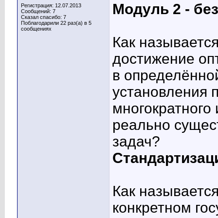
Модуль 2 - бе
Регистрация: 12.07.2013
Сообщений: 7
Сказал спасибо: 7
Поблагодарили 22 раз(а) в 5
сообщениях
Как называется
достижение оп
в определённо
установления 
многократного
реально сущес
задач?
Стандартизац
Как называетс
конкретном го