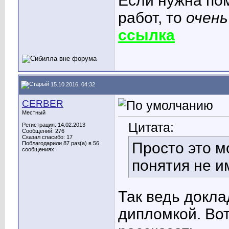
Если нужна по
работ, то
очень
ссылка
15.10.2016, 04:32
CERBER
Местный
Цитата:
Регистрация: 14.02.2013
Сообщений: 276
Сказал спасибо: 17
Просто это м
Поблагодарили 87 раз(а) в 56
сообщениях
понятия не и
Так ведь докла
дипломкой. Вот