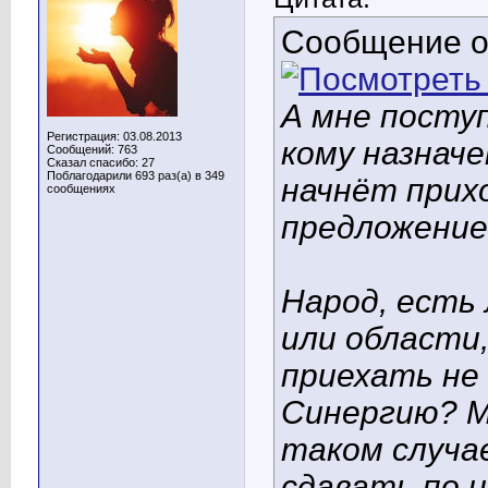
Сообщение 
А мне посту
Регистрация: 03.08.2013
кому назначе
Сообщений: 763
Сказал спасибо: 27
Поблагодарили 693 раз(а) в 349
начнёт прих
сообщениях
предложение
Народ, есть 
или области,
приехать не
Синергию? М
таком случа
сдавать по 