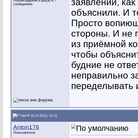
заявлений, как
Поблагодарили 8 раз(а) в 7
сообщениях
объяснили. И
Просто вопиющ
стороны. И не 
из приёмной ко
чтобы объяснит
будние не отве
неправильно за
переделывать и
16.10.2016, 16:31
Anton176
Пользователь