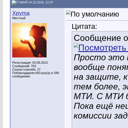
14.10.2016, 21:07
Xpyma
Местный
Цитата:
Сообщение 
Просто это 
Регистрация: 03.08.2013
вообще поня
Сообщений: 763
Сказал спасибо: 27
Поблагодарили 693 раз(а) в 349
на защите, к
сообщениях
тем более, э
МТИ. С МТИ 
Пока ещё неи
комиссии зад