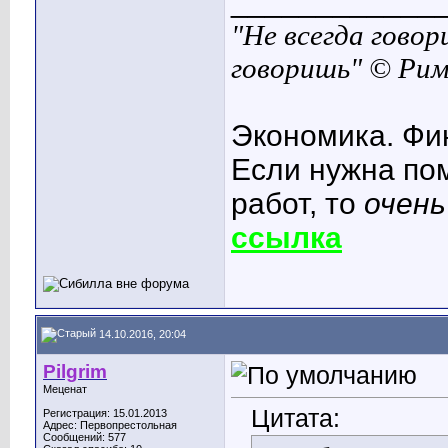
____________
"Не всегда говор
говоришь" © Ри
Экономика. Фи
Если нужна по
работ, то
очень
ссылка
14.10.2016, 20:04
Pilgrim
Меценат
Цитата:
Регистрация: 15.01.2013
Адрес: Первопрестольная
Сообщений: 577