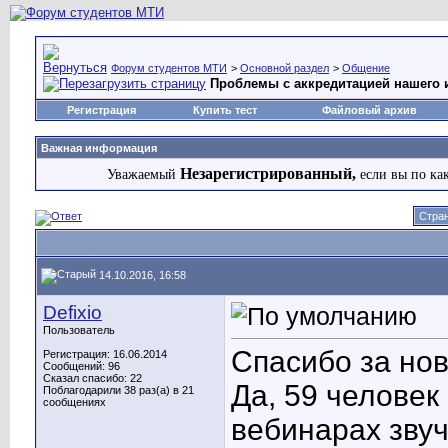
Форум студентов МТИ
>
Основной раздел
>
Общение
Проблемы с аккредитацией нашего 
Регистрация
Купить тест
Файловый архив
Важная информация
Незарегистрированный,
Уважаемый
если вы по ка
Стран
14.10.2016, 16:58
Defixio
Пользователь
Спасибо за нов
Регистрация: 16.06.2014
Сообщений: 96
Сказал спасибо: 22
Да, 59 человек
Поблагодарили 38 раз(а) в 21
сообщениях
вебинарах звуч