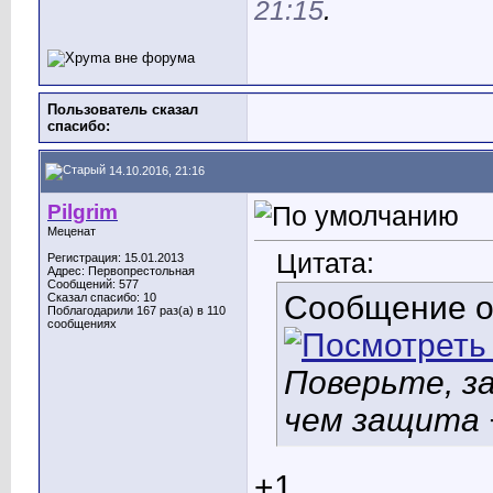
21:15
.
Пользователь сказал
cпасибо:
14.10.2016, 21:16
Pilgrim
Меценат
Цитата:
Регистрация: 15.01.2013
Адрес: Первопрестольная
Сообщений: 577
Сообщение 
Сказал спасибо: 10
Поблагодарили 167 раз(а) в 110
сообщениях
Поверьте, з
чем защита 
+1