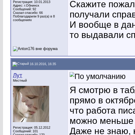
Скажите пожалу
Регистрация: 10.01.2013
Адрес: г.Обнинск
Сообщений: 92
получали спра
Сказал спасибо: 66
Поблагодарили 9 раз(а) в 8
сообщениях
И вообще в да
то выдавали с
16.10.2016, 16:35
Лут
Местный
Я смотрю в та
прямо в октябр
что работа пис
можно меньше 
Регистрация: 05.12.2012
Даже не знаю, 
Сообщений: 101
Сказал спасибо: 170