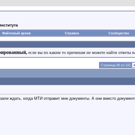
института
Файловый архив
Справка
Сообщество
рированный,
если вы по каким то причинам не можете найти ответы н
Страница 80 из 101
зали ждать, когда МТИ отправит мне документы. А они вместо документо