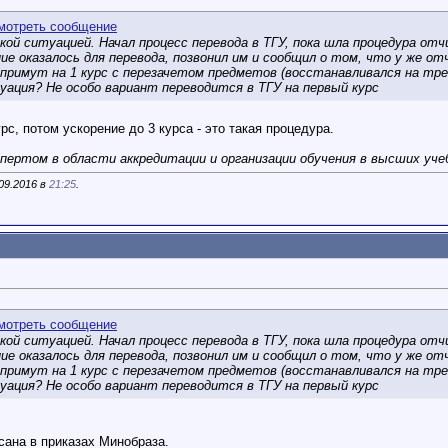
й ситуацией. Начал процесс перевода в ТГУ, пока шла процедура отчи
ние оказалось для перевода, позвонил им и сообщил о том, что у же о
 примут на 1 курс с перезачетом предметов (восстанавливался на тре
уация? Не особо вариант переводится в ТГУ на первый курс
рс, потом ускорение до 3 курса - это такая процедура.
пертом в области аккредитации и организации обучения в высших учебн
09.2016 в
21:25
.
й ситуацией. Начал процесс перевода в ТГУ, пока шла процедура отчи
ние оказалось для перевода, позвонил им и сообщил о том, что у же о
 примут на 1 курс с перезачетом предметов (восстанавливался на тре
уация? Не особо вариант переводится в ТГУ на первый курс
сана в приказах Минобраза.