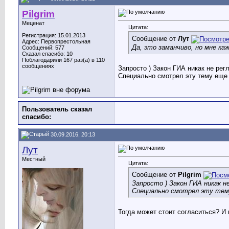
Pilgrim
Меценат
Цитата:
Регистрация: 15.01.2013
Сообщение от
Лут
Адрес: Первопрестольная
Да, это заманчиво, но мне ка
Сообщений: 577
Сказал спасибо: 10
Поблагодарили 167 раз(а) в 110
сообщениях
Запросто ) Закон ГИА никак не ре
Специально смотрел эту тему еще 
Пользователь сказал
cпасибо:
30.09.2016, 20:13
Лут
Местный
Цитата:
Сообщение от
Pilgrim
Запросто ) Закон ГИА никак 
Специально смотрел эту тему
Тогда может стоит согласиться? И