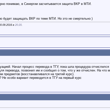
верно понимаю, в Синергии засчитывается защита ВКР в МТИ.
жно будет защищать ВКР по теме МТИ. Но это не смертельно )
30.09.2016 в
20:20
.
туацией. Начал процесс перевода в ТГУ, пока шла процедура отчислился
ля перевода, позвонил им и сообщил о том, что у же отчислен. На что 
ом предметов (восстанавливался на третий курс).
? Не особо вариант переводится в ТГУ на первый курс