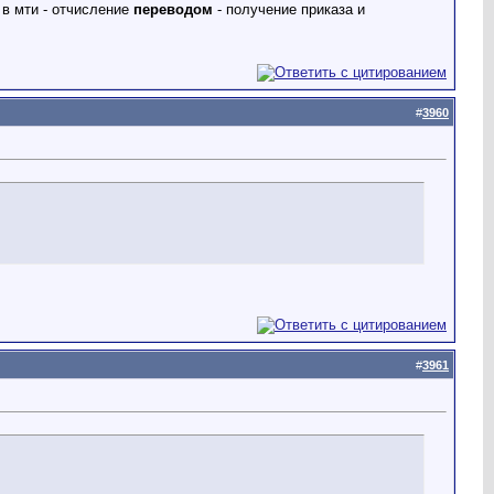
 в мти - отчисление
переводом
- получение приказа и
#
3960
#
3961