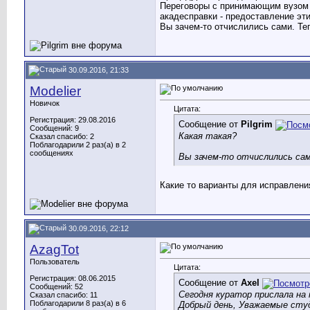
Переговоры с принимающим вузом -
акадесправки - предоставление эт
Вы зачем-то отчислились сами. Тепе
30.09.2016, 21:33
Modelier
Новичок
Цитата:
Регистрация: 29.08.2016
Сообщение от
Pilgrim
Сообщений: 9
Какая такая?
Сказал спасибо: 2
Поблагодарили 2 раз(а) в 2
сообщениях
Вы зачем-то отчислились сами
Какие то варианты для исправлени
30.09.2016, 22:12
AzagTot
Пользователь
Цитата:
Регистрация: 08.06.2015
Сообщение от
Axel
Сообщений: 52
Сегодня куратор прислала на 
Сказал спасибо: 11
Поблагодарили 8 раз(а) в 6
Добрый день, Уважаемые сту