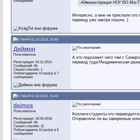
сообщениях
Администрация НОУ ВО МосТе
Интересно, а мне не прислали это 
перевод уже завтра пошлю. )
01.10.2016, 20:49
Деймон
Пользователь
А кто подскажет чего там с Синерг
перевод туда?Академическая разни
Регистрация: 03.11.2014
Сообщений: 66
Сказал спасибо: 1
Поблагодарили 10 раз(а) в 7
сообщениях
02.10.2016, 15:40
deimos
Пользователь
Коллеги-студенты кто переводится
Отправляли ли вы заверенные копи
Регистрация: 18.04.2016
Сообщений: 94
Сказал спасибо: 11
Поблагодарили 10 раз(а) в 6
сообщениях