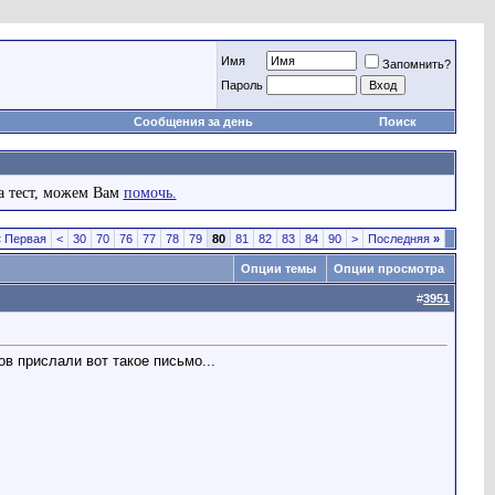
Имя
Запомнить?
Пароль
Сообщения за день
Поиск
а тест, можем Вам
помочь.
«
Первая
<
30
70
76
77
78
79
80
81
82
83
84
90
>
Последняя
»
Опции темы
Опции просмотра
#
3951
в прислали вот такое письмо...