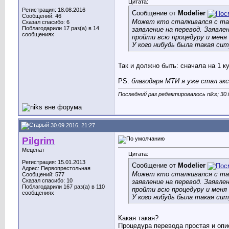
Цитата:
Регистрация: 18.08.2016
Сообщение от
Modelier
Сообщений: 46
Может кто сталкивался с тако
Сказал спасибо: 6
Поблагодарили 17 раз(а) в 14
заявление на перевод. Заявле
сообщениях
пройти всю процедуру и меня
У кого нибудь была такая сит
Так и должно быть: сначала на 1 ку
PS:
благодаря МТИ я уже стал экс
Последний раз редактировалось niks; 30.
30.09.2016, 21:27
Pilgrim
Меценат
Цитата:
Регистрация: 15.01.2013
Сообщение от
Modelier
Адрес: Первопрестольная
Может кто сталкивался с тако
Сообщений: 577
Сказал спасибо: 10
заявление на перевод. Заявле
Поблагодарили 167 раз(а) в 110
пройти всю процедуру и меня
сообщениях
У кого нибудь была такая сит
Какая такая?
Процедура перевода простая и опи