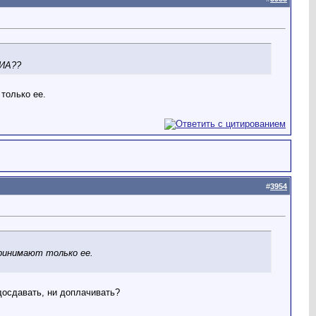
ГИА??
только ее.
#
3954
принимают только ее.
досдавать, ни доплачивать?