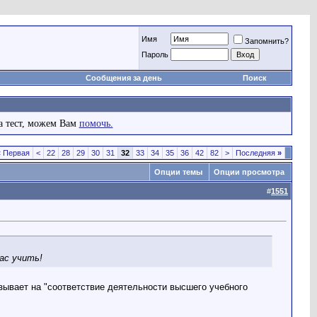
Имя
Запомнить?
Пароль
Сообщения за день
Поиск
а тест, можем Вам
помочь.
«
Первая
<
22
28
29
30
31
32
33
34
35
36
42
82
>
Последняя
»
Опции темы
Опции просмотра
#
1551
вас учить!
азывает на "соответствие деятельности высшего учебного