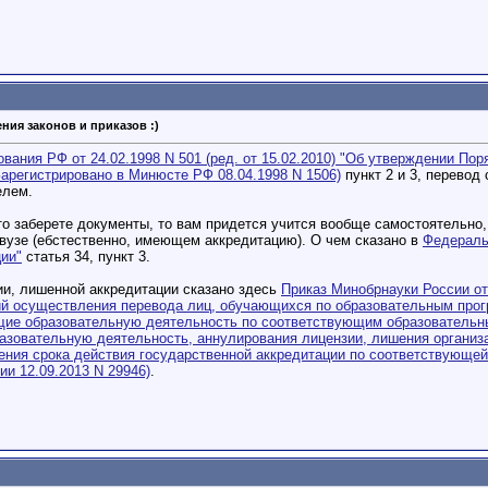
ния законов и приказов :)
вания РФ от 24.02.1998 N 501 (ред. от 15.02.2010) "Об утверждении По
Зарегистрировано в Минюсте РФ 08.04.1998 N 1506)
пункт 2 и 3, перевод
елем.
то заберете документы, то вам придется учится вообще самостоятельно
вузе (ебстественно, имеющем аккредитацию). О чем сказано в
Федеральн
ии"
статья 34, пункт 3.
ии, лишенной аккредитации сказано здесь
Приказ Минобрнауки России от
ий осуществления перевода лиц, обучающихся по образовательным прог
щие образовательную деятельность по соответствующим образовательн
азовательную деятельность, аннулирования лицензии, лишения организ
ения срока действия государственной аккредитации по соответствующе
и 12.09.2013 N 29946)
.