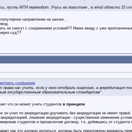
сь, пусть МТИ переводит. Учусь на логистике , в этой области 15 ст
 популярное направление на заочке...
евод.
ить не смогут с сохранением условий?? Имею ввиду с уже проплаченным
через суд??
т права нас учить, если у него отобрали
лицензию
, а аккредитация т
ьным государственным образовательным стандартам"
чает что он может учить студентов
в принципе
ых он учил по аккредитации доучивать без аккредитации не имеет права!
 аккредитацией, лишение аккредитации - существенное изменение услов
ировав студентов и презаключив договор, т.е. добившись от студента 
ывает как это должно делаться: должны быть предложены варианты перв