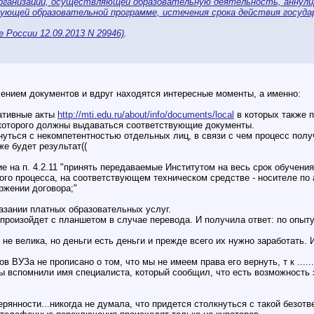
ганизации, осуществляющей образовательную деятельность, аннулир
ующей образовательной программе, истечения срока действия госуд
 России 12.09.2013 N 29946)
.
чением документов и вдруг находятся интересные моменты, а именно:
ативные акты
http://mti.edu.ru/about/info/documents/local
в которых также п
 которого должны выдаваться соответствующие документы.
уться с некомпетентностью отдельных лиц, в связи с чем процесс полу
же будет результат((
е на п. 4.2.11 "принять передаваемые Институтом на весь срок обучени
го процесса, на соответствующем техническом средстве - носителе по а
ржении договора;"
казании платных образовательных услуг.
о произойдет с планшетом в случае перевода. И получила ответ: по опыт
не велика, но деньги есть деньги и прежде всего их нужно заработать. 
ов ВУЗа не прописано о том, что мы не имеем права его вернуть, т к ..
ы вспомнили имя специалиста, который сообщил, что есть возможность э
терянности...никогда не думала, что придется столкнуться с такой безот