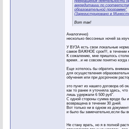
прекращения деятельности ор
аккредитации по соответств
образовательной программе"
(Зарегистрировано в Минюсте
Вот так!
Аналогично)
несколько бессонных ночей за изу
У ВУЗА есть свои локальные норм
самое ВАЖНОЕ срок!!!, в течении
К сожалению, мне пришлось столкн
время...и не совсем понятно когда 
Еще хотелось бы обратить внимани
для осуществления образовательно
обучения или при досрочном расто
это пункт из нашего договора об о
как то ранее я уточняла здесь, чт
лишь удержали 6 500 руб".
С одной стороны сумма вроде бы и 
возвращена в течении 30 дней.
Вот только ни в одном из документ
и было бы замечательно,если бы в
Не стану врать, но я в полной рас