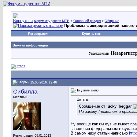
Форум студентов МТИ
>
Основной раздел
>
Общение
Проблемы с аккредитацией нашего 
Регистрация
Купить тест
Важная информация
Незарегист
Уважаемый
15.05.2016, 19:46
Сибилла
Местный
Цитата:
Сообщение от
lucky_beggar
По закону (правилам и приказ
Ну вообще как бы вуз не имеет пра
заведения федеральным государс
В самом низу статьи написано
http
Регистрация: 08.01.2013