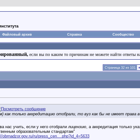
института
Файловый архив
Справка
Сообщество
рированный,
если вы по каким то причинам не можете найти ответы н
Страница 32 из 101
ам) как только аккредитацию отобрали, то вуз как бы не имеет права 
ва нас учить, если у него отобрали
лицензию
, а аккредитация только ук
твенным образовательным стандартам"
://obrnadzor.gov.ru/ru/press_cen....php?id_4=5633