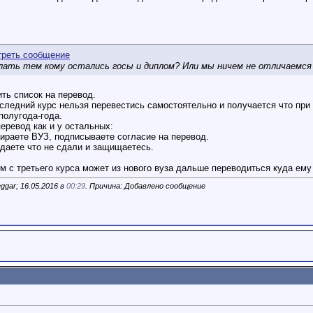
лать тем кому остались госы и диплом? Или мы ничем не отличаемс
ить список на перевод.
оследний курс нельзя перевестись самостоятельно и получается что при 
полугода-года.
перевод как и у остальных:
ираете ВУЗ, подписываете согласие на перевод.
сдаете что не сдали и защищаетесь.
 с третьего курса может из нового вуза дальше переводиться куда ему 
ggar; 16.05.2016 в
00:29
. Причина: Добавлено сообщение