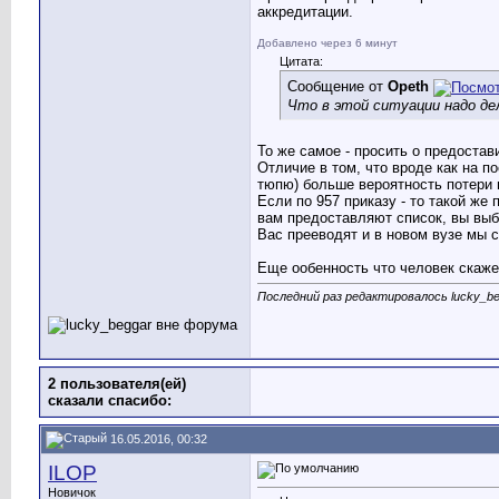
аккредитации.
Добавлено через 6 минут
Цитата:
Сообщение от
Opeth
Что в этой ситуации надо де
То же самое - просить о предостав
Отличие в том, что вроде как на п
тюпю) больше вероятность потери 
Если по 957 приказу - то такой же 
вам предоставляют список, вы выб
Вас прееводят и в новом вузе мы 
Еще ообенность что человек скажем
Последний раз редактировалось lucky_be
2 пользователя(ей)
сказали cпасибо:
16.05.2016, 00:32
ILOP
Новичок