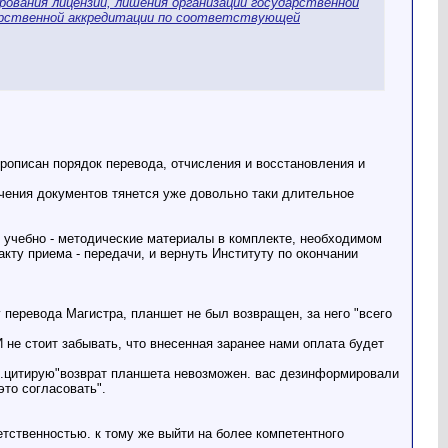
ования лицензии, лишения организации государственной
арственной аккредитации по соответствующей
рописан порядок перевода, отчисления и восстановления и
чения документов тянется уже довольно таки длительное
я учебно - методические материалы в комплекте, необходимом
кту приема - передачи, и вернуть Институту по окончании
у перевода Магистра, планшет не был возвращен, за него "всего
И не стоит забывать, что внесенная заранее нами оплата будет
.....цитирую"возврат планшета невозможен. вас дезинформировали
то согласовать".
ветственностью. к тому же выйти на более компетентного