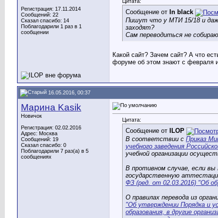
Цитата:
Регистрация: 17.11.2014
Сообщение от
In black
Сообщений: 22
Пишут что у МТИ 15/18 и даж
Сказал спасибо: 14
Поблагодарили 1 раз в 1
заходят?
сообщении
Сам переводиться не собираю
Какой сайт? Зачем сайт? А что ест
форуме об этом знают с февраля и
16.05.2016, 00:37
Марина Kasik
Новичок
Цитата:
Регистрация: 02.02.2016
Сообщение от
ILOP
Адрес: Москва
В соответствии с
Приказ Ми
Сообщений: 19
Сказал спасибо: 0
учебного заведения Российско
Поблагодарили 7 раз(а) в 5
учебной организации осущес
сообщениях
В противном случае, если в
государственную аттестац
ФЗ (ред. от 02.03.2016) "Об о
О правилах перевода из орган
"Об утверждении Порядка и у
образования, в другие орга