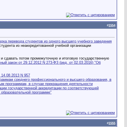
#
1554
рядка перевода студентов из одного высшего учебного заведения
 студента из неаккредитованной учебной организации
, и сдавать потом промежуточную и итоговую государственную
ый закон от 29.12.2012 N 273-ФЗ (ред. от 02.03.2016) "Об
 14.08.2013 N 957
раммам среднего профессионального и высшего образования, в
ым программам, в случае прекращения деятельности
ации государственной аккредитации по соответствующей
й образовательной программе"
#
1555