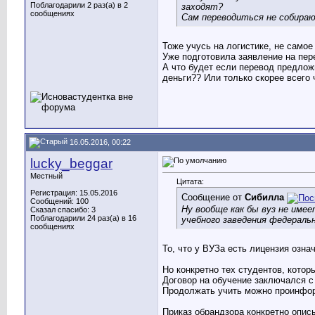
Поблагодарили 2 раз(а) в 2
заходят?
сообщениях
Сам переводиться не собираю
Тоже учусь на логистике, не самое
Уже подготовила заявление на пер
А что будет если перевод предлож
деньги?? Или только скорее всего 
16.05.2016, 00:22
lucky_beggar
Местный
Цитата:
Регистрация: 15.05.2016
Сообщение от
Сибилла
Сообщений: 100
Ну вообще как бы вуз не имее
Сказал спасибо: 3
Поблагодарили 24 раз(а) в 16
учебного заведения федерал
сообщениях
То, что у ВУЗа есть лицензия озна
Но конкретно тех студентов, котор
Договор на обучение заключался с
Продолжать учить можно проинформ
Приказ обрандзора конкретно опис