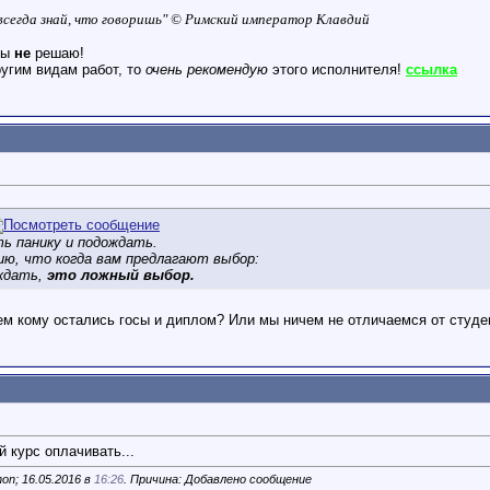
о всегда знай, что говоришь" © Римский император Клавдий
ты
не
решаю!
угим видам работ, то
очень рекомендую
этого исполнителя!
ссылка
ь панику и подождать.
ию, что когда вам предлагают выбор:
ждать,
это ложный выбор.
тем кому остались госы и диплом? Или мы ничем не отличаемся от студ
 курс оплачивать...
on; 16.05.2016 в
16:26
. Причина: Добавлено сообщение