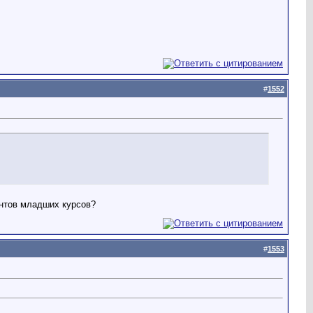
#
1552
ентов младших курсов?
#
1553