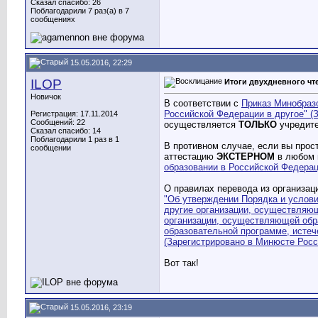
Сказал спасибо: 26
Поблагодарили 7 раз(а) в 7
сообщениях
15.05.2016, 22:29
ILOP
Итоги двухдневного чте
Новичок
В соответствии с
Приказ Минобразо
Российской Федерации в другое" (
Регистрация: 17.11.2014
Сообщений: 22
осуществляется
ТОЛЬКО
учредит
Сказал спасибо: 14
Поблагодарили 1 раз в 1
В противном случае, если вы прос
сообщении
аттестацию
ЭКСТЕРНОМ
в любом 
образовании в Российской Федерац
О правилах перевода из организац
"Об утверждении Порядка и услов
другие организации, осуществляю
организации, осуществляющей обр
образовательной программе, истеч
(Зарегистрировано в Минюсте Росси
Вот так!
15.05.2016, 23:19