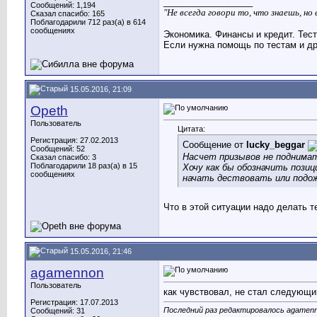
__________________
Сообщений: 1,194
"Не всегда говори то, что знаешь, н
Сказал спасибо: 165
Поблагодарили 712 раз(а) в 614
сообщениях
Экономика. Финансы и кредит. Тес
Если нужна помощь по тестам и др
15.05.2016, 21:09
Opeth
Пользователь
Цитата:
Регистрация: 27.02.2013
Сообщение от
lucky_beggar
Сообщений: 52
Насчет призывов не поднимат
Сказал спасибо: 3
Поблагодарили 18 раз(а) в 15
Хочу как бы обозначить позиц
сообщениях
начать дествовать или подо
Что в этой ситуации надо делать 
15.05.2016, 21:46
agamennon
Пользователь
как чувствовал, не стал следующий
Регистрация: 17.07.2013
Последний раз редактировалось agamenn
Сообщений: 31