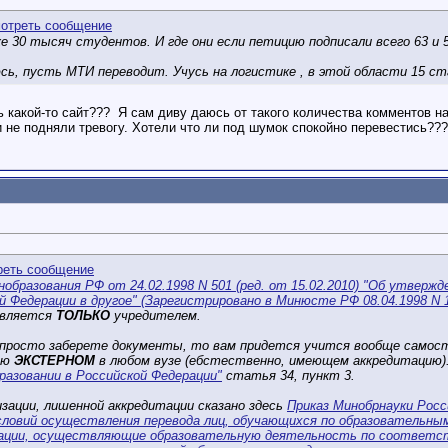
е 30 тысяч студентов. И где они если петицию подписали всего 63 и 
сь, пусть МТИ переводит. Учусь на логистике , в этой области 15 ст
ь какой-то сайт???
Я сам диву даюсь от такого количества комментов на
 не подняли тревогу. Хотели что ли под шумок спокойно перевестись??
нобразования РФ от 24.02.1998 N 501 (ред. от 15.02.2010) "Об утверж
й Федерации в другое" (Зарегистрировано в Минюсте РФ 08.04.1998 N 
твляется
ТОЛЬКО
учредителем.
ы просто заберете документы, то вам придется учится вообще само
ию
ЭКСТЕРНОМ
в любом вузе (ебстественно, имеющем аккредитацию).
бразовании в Российской Федерации"
статья 34, пункт 3.
изации, лишенной аккредитации сказано здесь
Приказ Минобрнауки Росс
словий осуществления перевода лиц, обучающихся по образовательны
низации, осуществляющие образовательную деятельность по соответ