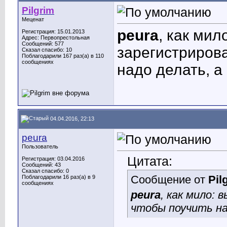
Pilgrim
Меценат
peura
, как мил
Регистрация: 15.01.2013
Адрес: Первопрестольная
Сообщений: 577
зарегистрирова
Сказал спасибо: 10
Поблагодарили 167 раз(а) в 110
сообщениях
надо делать, а 
04.04.2016, 22:13
peura
Пользователь
Цитата:
Регистрация: 03.04.2016
Сообщений: 43
Сказал спасибо: 0
Сообщение от
Pil
Поблагодарили 16 раз(а) в 9
сообщениях
peura
, как мило:
чтобы поучить нас