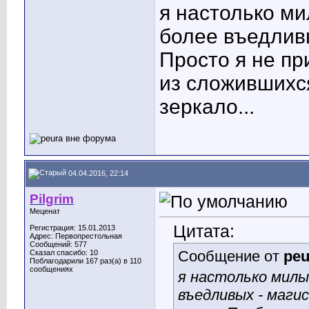
я настолько ми
более въедливы
Просто я не п
из сложившихся
зеркало...
04.04.2016, 22:14
Pilgrim
Меценат
Цитата:
Регистрация: 15.01.2013
Адрес: Первопрестольная
Сообщений: 577
Сообщение от
peu
Сказал спасибо: 10
Поблагодарили 167 раз(а) в 110
сообщениях
я настолько милы
въедливых - маги