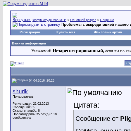
Форум студентов МТИ
>
Основной раздел
>
Общение
Проблемы с аккредитацией нашего 
Регистрация
Купить тест
Файловый архив
Важная информация
Незарегистрированный,
Уважаемый
если вы по ка
Ст
04.04.2016, 20:25
shurik
Пользователь
Цитата:
Регистрация: 21.02.2013
Сообщений: 85
Сказал спасибо: 8
Поблагодарили 35 раз(а) в 18
Сообщение от
Pil
сообщениях
CeMKa, ещё на пр