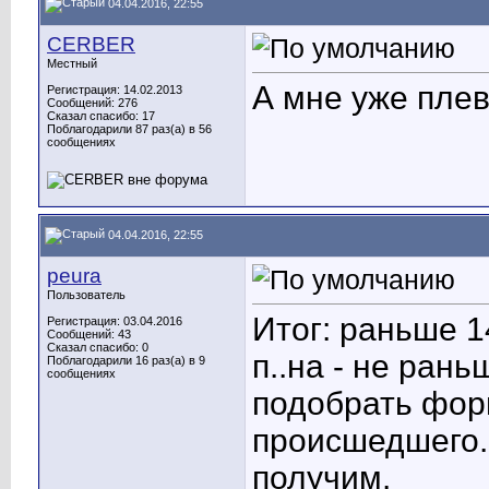
04.04.2016, 22:55
CERBER
Местный
А мне уже плев
Регистрация: 14.02.2013
Сообщений: 276
Сказал спасибо: 17
Поблагодарили 87 раз(а) в 56
сообщениях
04.04.2016, 22:55
peura
Пользователь
Итог: раньше 1
Регистрация: 03.04.2016
Сообщений: 43
Сказал спасибо: 0
п..на - не ран
Поблагодарили 16 раз(а) в 9
сообщениях
подобрать фор
происшедшего..
получим.