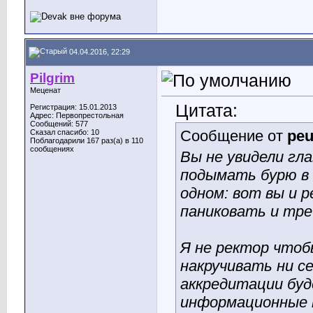
04.04.2016, 22:29
Pilgrim
Меценат
Цитата:
Регистрация: 15.01.2013
Адрес: Первопрестольная
Сообщений: 577
Сообщение от
peu
Сказал спасибо: 10
Поблагодарили 167 раз(а) в 110
сообщениях
Вы не увидели гла
подымать бурю в 
одном: вот вы и 
паниковать и тре
Я не ректор чтоб
накручивать ни с
аккредитации буд
информационные т