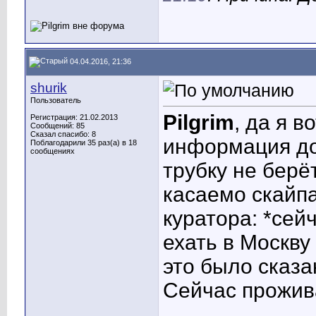
04.04.2016, 21:36
shurik
Пользователь
Pilgrim
, да я в
Регистрация: 21.02.2013
Сообщений: 85
Сказал спасибо: 8
информация до 
Поблагодарили 35 раз(а) в 18
сообщениях
трубку не берёт.
касаемо скайпа
куратора: *сей
ехать в Москву 
это было сказа
Сейчас прожив