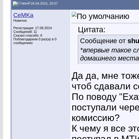
04.04.2016, 20:57
CeMKa
Новичок
Цитата:
Регистрация: 17.09.2014
Сообщений: 11
Сказал спасибо: 6
Сообщение от
shu
Поблагодарили 0 раз(а) в 0
сообщениях
*впервые такое с
домашнего места
Да да, мне тож
чтоб сдавали с
По поводу "Еха
поступали чер
комиссию?
К чему я все эт
поступал в МТИ