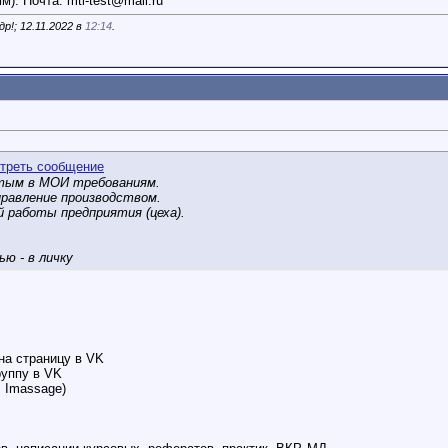
мм). Почта:
mti-test@mail.ru
р!; 12.11.2022 в
12:14
.
ятым в МОИ требованиям.
правление производством.
й работы предприятия (цеха).
ю - в личку
на страницу в VK
руппу в VK
, Imassage)