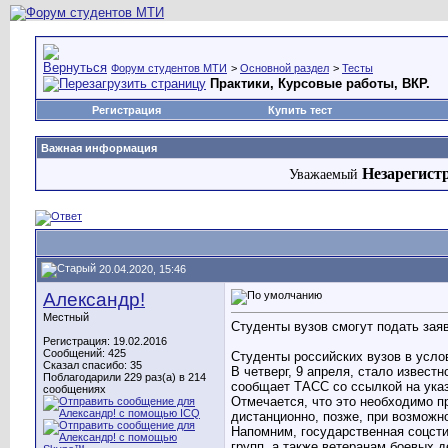
Форум студентов МТИ
>
Основной раздел
>
Тесты
Практики, Курсовые работы, ВКР.
Регистрация
Купить тест
Важная информация
Незарегист
Уважаемый
20.04.2020, 15:46
Александр!
Местный
Студенты вузов смогут подать зая
Регистрация: 19.02.2016
Сообщений: 425
Студенты российских вузов в усло
Сказал спасибо: 35
В четверг, 9 апреля, стало извест
Поблагодарили 229 раз(а) в 214
сообщает ТАСС со ссылкой на ука
сообщениях
Отмечается, что это необходимо п
дистанционно, позже, при возможн
Напомним, государственная соцсти
групп, а также ветеранам боевых 