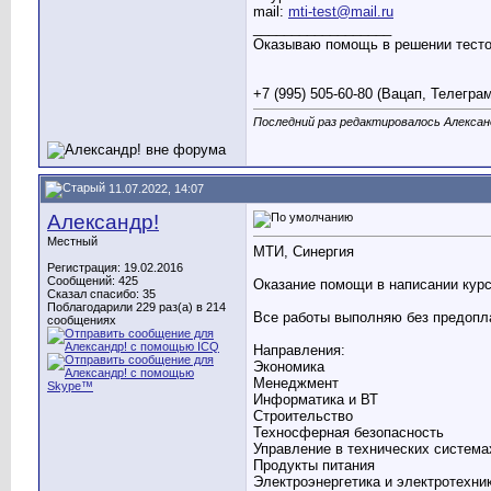
mail:
mti-test@mail.ru
__________________
Оказываю помощь в решении тестов
+7 (995) 505-60-80 (Вацап, Телегра
Последний раз редактировалось Александ
11.07.2022, 14:07
Александр!
Местный
МТИ, Синергия
Регистрация: 19.02.2016
Сообщений: 425
Оказание помощи в написании курс
Сказал спасибо: 35
Поблагодарили 229 раз(а) в 214
Все работы выполняю без предопла
сообщениях
Направления:
Экономика
Менеджмент
Информатика и ВТ
Строительство
Техносферная безопасность
Управление в технических система
Продукты питания
Электроэнергетика и электротехни