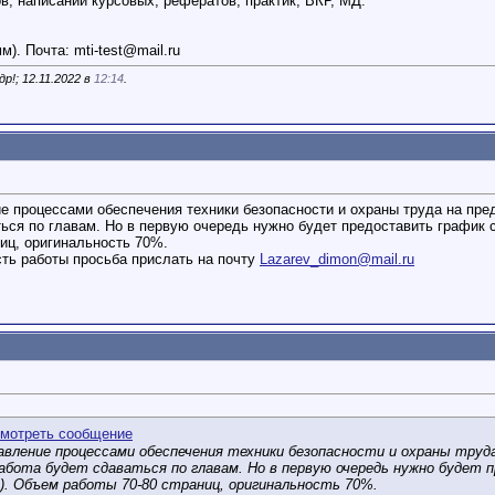
, написании курсовых, рефератов, практик, ВКР, МД.
мм). Почта:
mti-test@mail.ru
р!; 12.11.2022 в
12:14
.
е процессами обеспечения техники безопасности и охраны труда на пре
ься по главам. Но в первую очередь нужно будет предоставить график с
ниц, оригинальность 70%.
сть работы просьба прислать на почту
Lazarev_dimon@mail.ru
вление процессами обеспечения техники безопасности и охраны труда
бота будет сдаваться по главам. Но в первую очередь нужно будет пр
). Объем работы 70-80 страниц, оригинальность 70%.