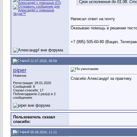
Срок исполнения до 01.08. С
Написал ответ на почту
__________________
Оказываю помощь в решении тестов
+7 (995) 505-60-80 (Вацап, Телегра
22.07.2020, 08:59
piper
Новичок
Спасибо Александр! за практику.
Регистрация: 28.01.2020
Сообщений: 8
Сказал спасибо: 17
Поблагодарили 2 раз(а) в 2
сообщениях
Пользователь сказал
cпасибо:
05.08.2020, 11:11