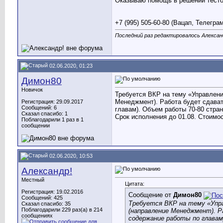
Оказываю помощь в решении тестов
+7 (995) 505-60-80 (Вацап, Телегра
Последний раз редактировалось Александ
02.06.2020, 01:23
Димон80
Новичок
Требуется ВКР на тему «Управлени
Менеджмент). Работа будет сдават
Регистрация: 29.09.2017
Сообщений: 6
главам). Объем работы 70-80 стра
Сказал спасибо: 1
Срок исполнения до 01.08. Стоимо
Поблагодарили 1 раз в 1
сообщении
02.06.2020, 10:53
Александр!
Местный
Цитата:
Регистрация: 19.02.2016
Сообщение от
Димон80
Сообщений: 425
Требуется ВКР на тему «Упра
Сказал спасибо: 35
Поблагодарили 229 раз(а) в 214
(направление Менеджмент). Ра
сообщениях
содержание работы по главам