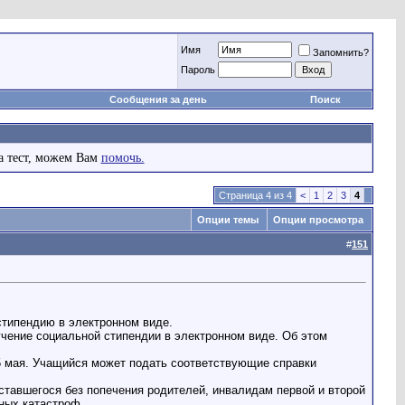
Имя
Запомнить?
Пароль
Сообщения за день
Поиск
а тест, можем Вам
помочь.
Страница 4 из 4
<
1
2
3
4
Опции темы
Опции просмотра
#
151
стипендию в электронном виде.
лучение социальной стипендии в электронном виде. Об этом
 15 мая. Учащийся может подать соответствующие справки
оставшегося без попечения родителей, инвалидам первой и второй
нных катастроф.