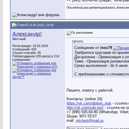
+7 (995) 505-60-80 (Вацап, Телегра
Последний раз редактировалось Александ
13.05.2020, 19:58
Александр!
Местный
Цитата:
Регистрация: 19.02.2016
Сообщение от
inoc74
Сообщений: 425
Требуется курсовая по прин
Сказал спасибо: 35
Поблагодарили 229 раз(а) в 214
Дисциплина - Организация и у
сообщениях
Тема - Организация ритмично
Сроки выполнения - до 5 июня.
С предложениями и стоимость
Пишите, помогу с работой.
Контакты: (online 24)
https://vk.com/diplom_mat
- ссылка 
http://vk.com/sdo.test
- ссылка на г
+7 (995) 505-60-80 (WhatsApp, Viber
Skype: MTI-TEST
mail:
mti-test@mail.ru
__________________