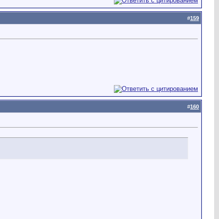
#
159
#
160