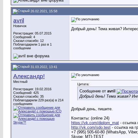
26.02.2021, 15:58
avril
Новичок
Добрый день! Тема живая? Интерес
Регистрация: 05.07.2015
Сообщений: 4
Сказал спасибо: 12
Поблагодарили 1 раз в 1
сообщении
31.03.2022, 13:41
Александр!
Местный
Цитата:
Регистрация: 19.02.2016
Сообщение от
avril
Сообщений: 425
Добрый день! Тема живая? Ин
Сказал спасибо: 35
Поблагодарили 229 раз(а) в 214
сообщениях
Добрый день, пишите.
Контакты: (online 24)
https://vk.com/diplom_mat
- ссылка 
http://vk.com/sdo.test
- ссылка на г
+7 (995) 505-60-80 (WhatsApp, Viber
Skype: MTI-TEST