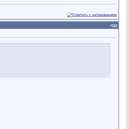
#
153