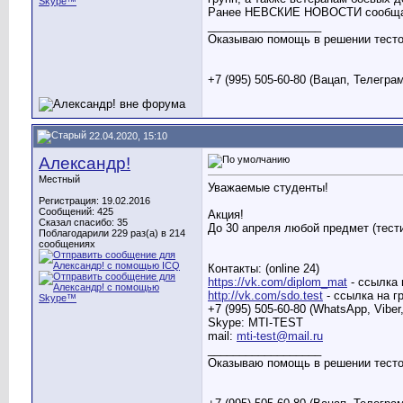
Ранее НЕВСКИЕ НОВОСТИ сообщали 
__________________
Оказываю помощь в решении тестов
+7 (995) 505-60-80 (Вацап, Телегра
22.04.2020, 15:10
Александр!
Местный
Уважаемые студенты!
Регистрация: 19.02.2016
Сообщений: 425
Акция!
Сказал спасибо: 35
До 30 апреля любой предмет (тест
Поблагодарили 229 раз(а) в 214
сообщениях
Контакты: (online 24)
https://vk.com/diplom_mat
- ссылка 
http://vk.com/sdo.test
- ссылка на г
+7 (995) 505-60-80 (WhatsApp, Viber
Skype: MTI-TEST
mail:
mti-test@mail.ru
__________________
Оказываю помощь в решении тестов