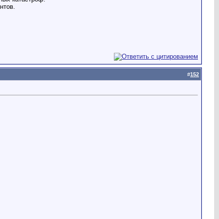
нтов.
#
152