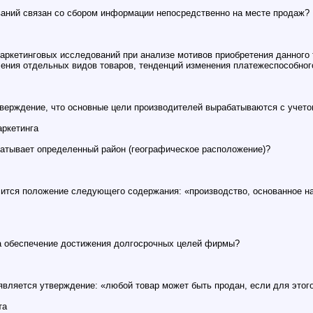
ваний связан со сбором информации непосредственно на месте продаж?
аркетинговых исследований при анализе мотивов приобретения данного 
ления отдельных видов товаров, тенденций изменения платежеспособног
тверждение, что основные цели производителей вырабатываются с учет
аркетинга
ватывает определенный район (географическое расположение)?
осится положение следующего содержания: «производство, основанное на
на обеспечение достижения долгосрочных целей фирмы?
является утверждение: «любой товар может быть продан, если для этог
та