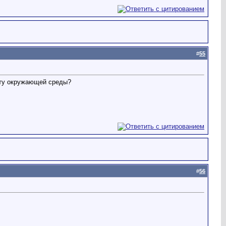
#
55
иту окружающей среды?
#
56