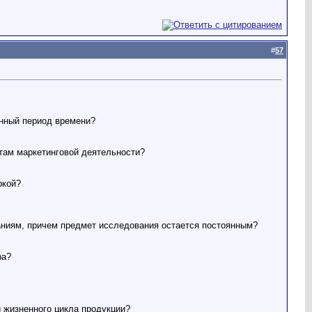
#
57
енный период времени?
там маркетинговой деятельности?
ркой?
ниям, причем предмет исследования остается постоянным?
ра?
 жизненного цикла продукции?