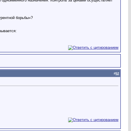
ы одноименного назначения. Контроль за ценами осуществляет
урентной борьбы»?
зывается:
#
52