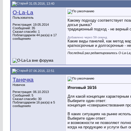
31.05.2016, 13:40
O-La-La
Пользователь
Какому подходу соответствует поз
досье рынка?
Регистрация: 19.05.2014
Сообщений: 35
традиционный подход - не верный 
Сказал спасибо: 1
Поблагодарили 44 раз(а) в 17
Добавлено через 59 секунд
сообщениях
Какие виды панелей, как метод ма
краткосрочные и долгосрочные - н
Последний раз редактировалось O-La-La;
07.06.2016, 22:51
Танечка
Новичок
Итоговый 16/16
Регистрация: 06.10.2013
Сообщений: 5
Для какой концепции характерным 
Сказал спасибо: 30
Выберите один ответ:
Поблагодарили 16 раз(а) в 5
концепция «совершенствования пр
сообщениях
В каких ситуациях на рынке исполь
Выберите один ответ:
и возможности не позволяют полно
когда на продукцию и услуги был 