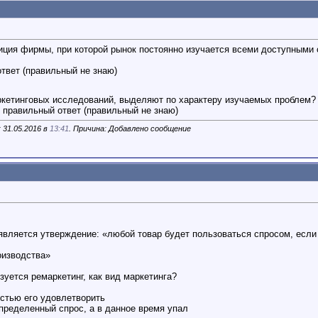
иция фирмы, при которой рынок постоянно изучается всеми доступными с
ответ (правильный не знаю)
ркетинговых исследований, выделяют по характеру изучаемых проблем?
е правильный ответ (правильный не знаю)
 31.05.2016 в
13:41
. Причина: Добавлено сообщение
является утверждение: «любой товар будет пользоваться спросом, если 
оизводства»
зуется ремаркетинг, как вид маркетинга?
стью его удовлетворить
определенный спрос, а в данное время упал