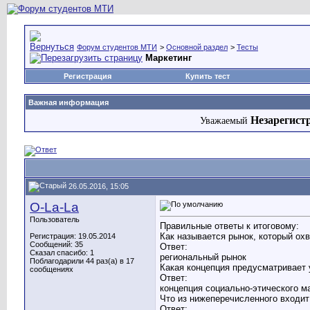
Форум студентов МТИ
>
Основной раздел
>
Тесты
Маркетинг
Регистрация
Купить тест
Важная информация
Незарегист
Уважаемый
26.05.2016, 15:05
O-La-La
Пользователь
Правильные ответы к итоговому:
Как называется рынок, который ох
Регистрация: 19.05.2014
Сообщений: 35
Ответ:
Сказал спасибо: 1
региональный рынок
Поблагодарили 44 раз(а) в 17
Какая концепция предусматривает
сообщениях
Ответ:
концепция социально-этического м
Что из нижеперечисленного входит
Ответ: