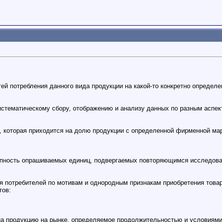
ей потребления данного вида продукции на какой-то конкретно определ
истематическому сбору, отображению и анализу данных по разным аспек
), которая приходится на долю продукции с определенной фирменной ма
упность опрашиваемых единиц, подвергаемых повторяющимся исследова
я потребителей по мотивам и однородным признакам приобретения това
тов:
на продукцию на рынке, определяемое продолжительностью и условиями