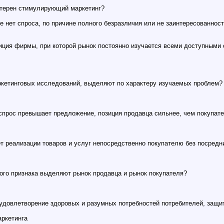
ктерен стимулирующий маркетинг?
ые нет спроса, по причине полного безразличия или не заинтересованнос
иция фирмы, при которой рынок постоянно изучается всеми доступными с
ркетинговых исследований, выделяют по характеру изучаемых проблем?
 спрос превышает предложение, позиция продавца сильнее, чем покупат
ет реализации товаров и услуг непосредственно покупателю без посредн
ого признака выделяют рынок продавца и рынок покупателя?
 удовлетворение здоровых и разумных потребностей потребителей, защ
аркетинга