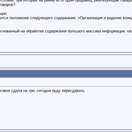
условия, при которых на рынке есть один продавец, реализующий товар
товаров?
нции
осится положение следующего содержания: «Организация и ведение конк
основанный на обработке содержания большого массива информации, на
говое сдала на три, сегодня буду пересдавать