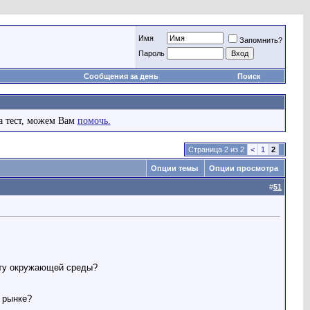
Имя
Запомнить?
Пароль
Сообщения за день
Поиск
а тест, можем Вам
помочь.
Страница 2 из 2
<
1
2
Опции темы
Опции просмотра
#
51
иту окружающей среды?
 рынке?