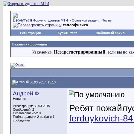
Форум студентов МТИ
>
Основной раздел
>
Тесты
теплофизика
Регистрация
Купить тест
Файловый архив
Важная информация
Незарегистрированный,
Уважаемый
если вы по ка
30.03.2017, 15:13
Андрей Ф
Новичок
Ребят пожайлус
Регистрация: 30.03.2015
Сообщений: 2
Сказал спасибо: 0
ferduykovich-8
Поблагодарили 2 раз(а) в 1
сообщении