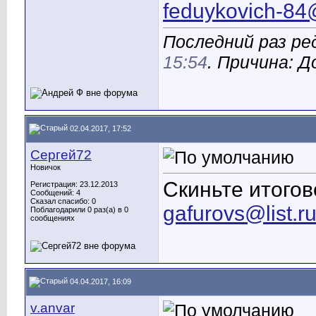
feduykovich-84
Последний раз ре
15:54
. Причина: 
02.04.2017, 17:52
Сергей72
Новичок
Скиньте итого
Регистрация: 23.12.2013
Сообщений: 4
Сказал спасибо: 0
gafurovs@list.r
Поблагодарили 0 раз(а) в 0
сообщениях
04.04.2017, 16:09
v.anvar