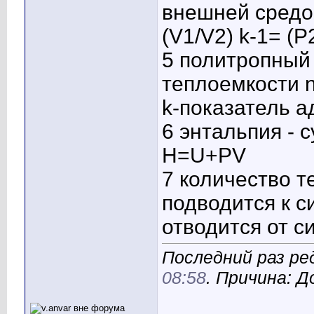
внешней средой
(V1/V2) k-1= (P
5 политропный
теплоемкости n
k-показатель а
6 энтальпия - 
H=U+PV
7 количество т
подводится к 
отводится от с
Последний раз ред
08:58
. Причина: 