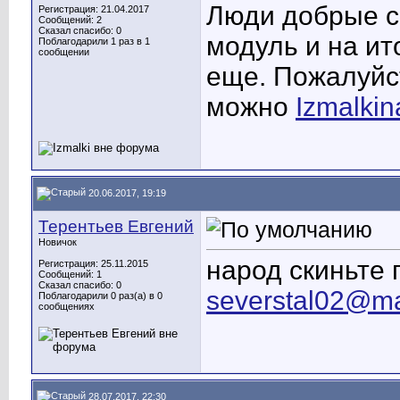
Люди добрые с
Регистрация: 21.04.2017
Сообщений: 2
Сказал спасибо: 0
модуль и на ит
Поблагодарили 1 раз в 1
сообщении
еще. Пожалуйст
можно
Izmalkin
20.06.2017, 19:19
Терентьев Евгений
Новичок
народ скиньте 
Регистрация: 25.11.2015
Сообщений: 1
Сказал спасибо: 0
severstal02@ma
Поблагодарили 0 раз(а) в 0
сообщениях
28.07.2017, 22:30