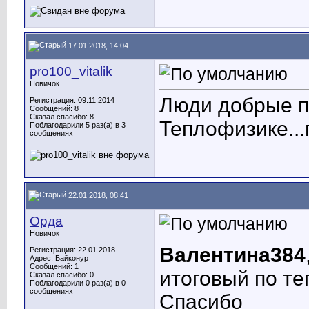
17.01.2018, 14:04
pro100_vitalik
Новичок
Люди добрые п
Регистрация: 09.11.2014
Сообщений: 8
Сказал спасибо: 8
Теплофизике...
Поблагодарили 5 раз(а) в 3
сообщениях
22.01.2018, 08:41
Орда
Новичок
Валентина384
Регистрация: 22.01.2018
Адрес: Байконур
Сообщений: 1
итоговый по те
Сказал спасибо: 0
Поблагодарили 0 раз(а) в 0
сообщениях
Спасибо