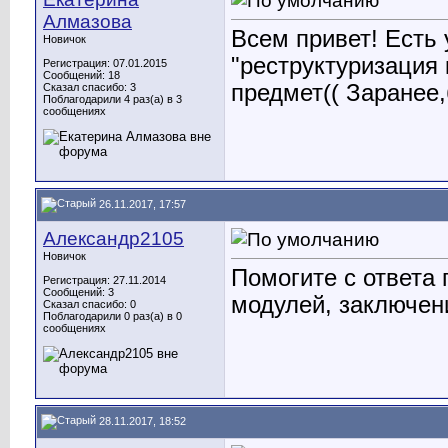
Алмазова
Всем привет! Есть 
Новичок
"реструктуризация 
Регистрация: 07.01.2015
Сообщений: 18
предмет(( Заранее,
Сказал спасибо: 3
Поблагодарили 4 раз(а) в 3
сообщениях
26.11.2017, 17:57
Александр2105
Новичок
Помогите с ответа
Регистрация: 27.11.2014
Сообщений: 3
модулей, заключен
Сказал спасибо: 0
Поблагодарили 0 раз(а) в 0
сообщениях
28.11.2017, 18:52