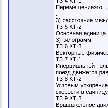
ТЗ 4 КТ-1
Перемещениеэто 
.
3) расстояние межд
ТЗ 5 КТ-2
Основная единица 
3) килограмм
ТЗ 6 КТ-3
Векторные физичес
ТЗ 7 КТ-1
Инерциальной нельз
поезд движется ра
ТЗ 8 КТ-2
Угловым ускорение
скорости в единицу
ТЗ 9 КТ-3
Вращательное движ