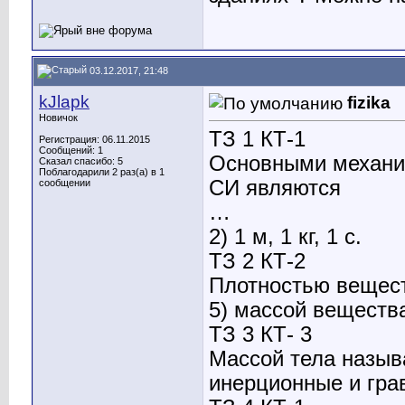
03.12.2017, 21:48
kJlapk
fizika
Новичок
ТЗ 1 КТ-1
Регистрация: 06.11.2015
Сообщений: 1
Основными механи
Сказал спасибо: 5
Поблагодарили 2 раз(а) в 1
СИ являются
сообщении
…
2) 1 м, 1 кг, 1 с.
ТЗ 2 КТ-2
Плотностью вещес
5) массой веществ
ТЗ 3 КТ- 3
Массой тела назыв
инерционные и гра