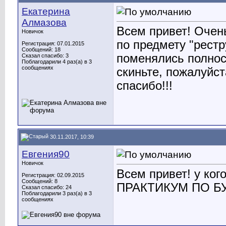
Екатерина
Алмазова
Всем привет! Очень
Новичок
по предмету "рест
Регистрация: 07.01.2015
Сообщений: 18
поменялись полност
Сказал спасибо: 3
Поблагодарили 4 раз(а) в 3
сообщениях
скиньте, пожалуйст
спасибо!!!
30.11.2017, 10:39
Евгения90
Новичок
Всем привет! у ко
Регистрация: 02.09.2015
Сообщений: 8
ПРАКТИКУМ ПО Б
Сказал спасибо: 24
Поблагодарили 3 раз(а) в 3
сообщениях