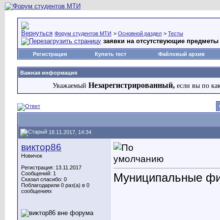
Форум студентов МТИ
>
Основной раздел
>
Тесты
заявки на отсутствующие предметы 
Регистрация
Купить тест
Файловый архив
Важная информация
Незарегистрированный,
Уважаемый
если вы по ка
18.11.2017, 14:34
виктор86
Новичок
Регистрация: 13.11.2017
Сообщений: 1
Муниципальные фи
Сказал спасибо: 0
Поблагодарили 0 раз(а) в 0
сообщениях