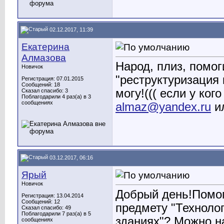
02.12.2017, 11:39
Екатерина
Алмазова
Народ, плиз, помог
Новичок
"реструктуризация 
Регистрация: 07.01.2015
Сообщений: 18
могу!((( если у ког
Сказал спасибо: 3
Поблагодарили 4 раз(а) в 3
сообщениях
almaz@yandex.ru
ил
03.12.2017, 06:16
Ярый
Новичок
Добрый день!Помог
Регистрация: 13.04.2014
Сообщений: 12
предмету "Техноло
Сказал спасибо: 49
Поблагодарили 7 раз(а) в 5
зданиях"? Можно 
сообщениях