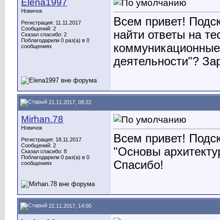
Elena1997
Новичок
Всем привет! Подс
Регистрация: 11.11.2017
Сообщений: 2
найти ответы на т
Сказал спасибо: 2
Поблагодарили 0 раз(а) в 0
коммуникационные 
сообщениях
деятельности"? За
21.11.2017, 08:22
Mirhan.78
Новичок
Всем привет! Подс
Регистрация: 18.11.2017
Сообщений: 2
"Основы архитектур
Сказал спасибо: 8
Поблагодарили 0 раз(а) в 0
Спасибо!
сообщениях
22.11.2017, 14:00