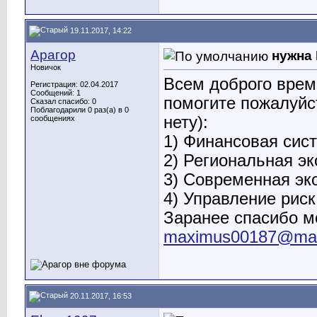
19.11.2017, 14:22
Арагор
нужна
Новичок
Всем доброго врем
Регистрация: 02.04.2017
Сообщений: 1
помогите пожалуйс
Сказал спасибо: 0
Поблагодарили 0 раз(а) в 0
нету):
сообщениях
1) Финансовая сис
2) Региональная эк
3) Современная эк
4) Управление рис
Заранее спасибо мо
maximus00187@mail
20.11.2017, 16:53