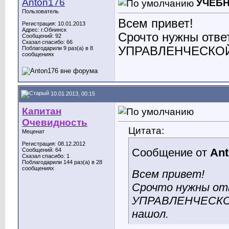
Anton176
УЧЕБН
Пользователь
Всем привет!
Регистрация: 10.01.2013
Адрес: г.Обнинск
Срочто нужны отв
Сообщений: 92
Сказал спасибо: 66
УПРАВЛЕНЧЕСКОЙ М
Поблагодарили 9 раз(а) в 8
сообщениях
10.01.2013, 00:15
Капитан
Очевидность
Цитата:
Меценат
Регистрация: 08.12.2012
Сообщение от
Ant
Сообщений: 64
Сказал спасибо: 1
Поблагодарили 144 раз(а) в 28
сообщениях
Всем привет!
Срочто нужны о
УПРАВЛЕНЧЕСКОЙ
нашол.