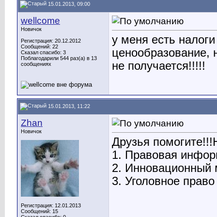
15.01.2013, 09:00
wellcome
Новичок
у меня есть налоги
Регистрация: 20.12.2012
Сообщений: 22
ценообразование, н
Сказал спасибо: 3
Поблагодарили 544 раз(а) в 13
не получается!!!!!
сообщениях
15.01.2013, 11:22
Zhan
Новичок
Друзья помогите!!!
1. Правовая инфор
2. Инновационный
3. Уголовное право
Регистрация: 12.01.2013
Сообщений: 15