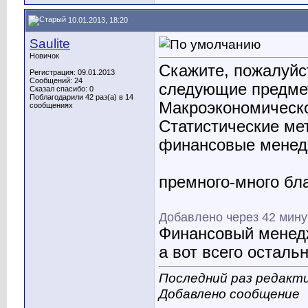
10.01.2013, 18:20
Saulite
Новичок
Скажите, пожалуйс
Регистрация: 09.01.2013
Сообщений: 24
следующие предме
Сказал спасибо: 0
Поблагодарили 42 раз(а) в 14
Макроэкономическо
сообщениях
Статистические ме
финансовые мене
премного-много бл
Добавлено через 42 мин
Финансовый менед
а вот всего остальн
Последний раз редактир
Добавлено сообщение