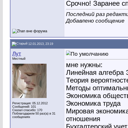
Срочно! Заранее с
Последний раз редакти
Добавлено сообщение
12.01.2013, 23:19
Лут
Местный
мне нужны:
Линейная алгебра 
Теория вероятност
Методы оптимальн
Экономика обществ
Экономика труда
Регистрация: 05.12.2012
Сообщений: 101
Мировая экономик
Сказал спасибо: 170
Поблагодарили 50 раз(а) в 31
сообщениях
отношения
Бухгалтерский учет