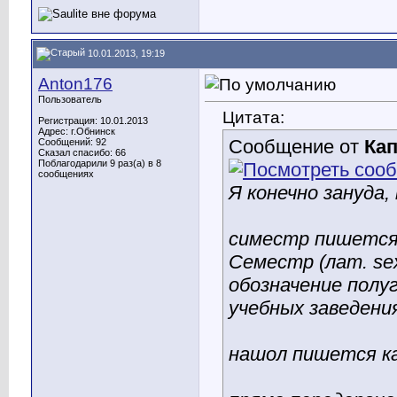
10.01.2013, 19:19
Anton176
Пользователь
Цитата:
Регистрация: 10.01.2013
Адрес: г.Обнинск
Сообщение от
Ка
Сообщений: 92
Сказал спасибо: 66
Поблагодарили 9 раз(а) в 8
сообщениях
Я конечно зануда,
симестр пишется
Семестр (лат. se
обозначение полу
учебных заведени
нашол пишется ка