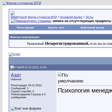
Форум студентов МТИ
>
Основной раздел
>
Тесты
заявки на отсутствующие предметы 
Регистрация
Купить тест
Файловый архив
Важная информация
Незарегистрированный,
Уважаемый
если вы по ка
07.01.2013, 13:43
Азат
Новичок
Регистрация: 04.12.2012
Сообщений: 1
Психология менедж
Сказал спасибо: 0
Поблагодарили 0 раз(а) в 0
сообщениях