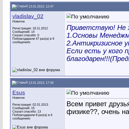
13.01.2013, 12:47
vladislav_02
Новичок
Приветствую! Не 
Регистрация: 18.11.2012
Сообщений: 14
1.Основы Менедж
Сказал спасибо: 0
Поблагодарили 47 раз(а) в 9
2.Антикризисное у
сообщениях
Если есть у кого 
благодарен!!!(Пре
13.01.2013, 17:30
Esus
Новичок
Всем привет друзья
Регистрация: 02.01.2013
Сообщений: 15
физике??, очень над
Сказал спасибо: 13
Поблагодарили 8 раз(а) в 6
сообщениях