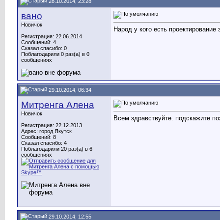
28.10.2014, 23:28
вано
Новичок
Народ у кого есть проектирование
Регистрация: 22.06.2014
Сообщений: 4
Сказал спасибо: 0
Поблагодарили 0 раз(а) в 0
сообщениях
29.10.2014, 06:34
Митренга Алена
Новичок
Всем здравствуйте. подскажите по
Регистрация: 22.12.2013
Адрес: город Якутск
Сообщений: 8
Сказал спасибо: 4
Поблагодарили 20 раз(а) в 6
сообщениях
29.10.2014, 12:55