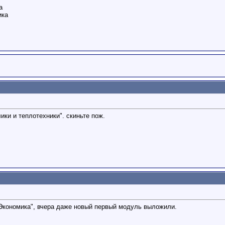
а
ика
ки и теплотехники". скиньте пож.
"Экономика", вчера даже новый первый модуль выложили.