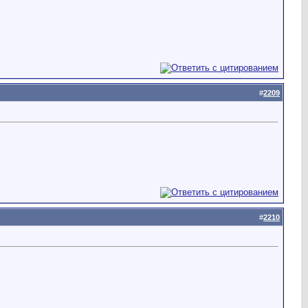
#
2209
#
2210