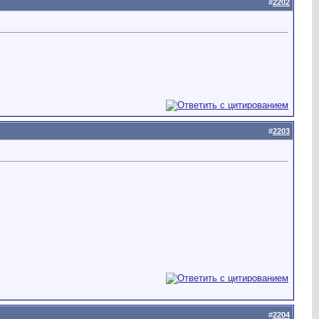
#
2202
#
2203
#
2204