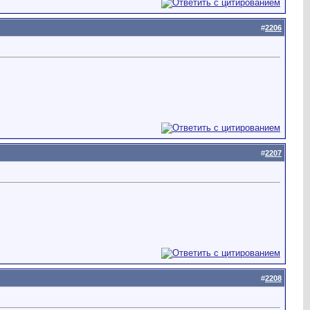
#
2206
#
2207
#
2208