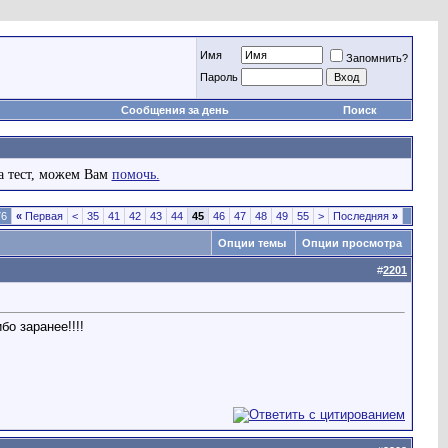
Имя
Запомнить?
Пароль
Сообщения за день
Поиск
а тест, можем Вам
помочь.
76
«
Первая
<
35
41
42
43
44
45
46
47
48
49
55
>
Последняя
»
Опции темы
Опции просмотра
#
2201
 заранее!!!!