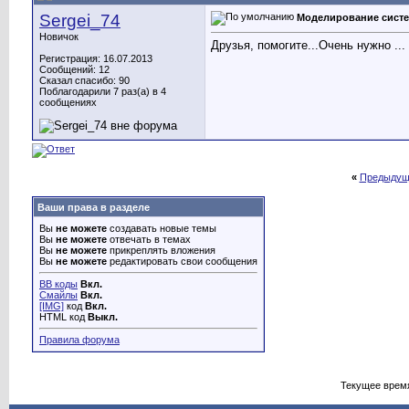
Sergei_74
Моделирование систе
Новичок
Друзья, помогите...Очень нужно ..
Регистрация: 16.07.2013
Сообщений: 12
Сказал спасибо: 90
Поблагодарили 7 раз(а) в 4
сообщениях
«
Предыдущ
Ваши права в разделе
Вы
не можете
создавать новые темы
Вы
не можете
отвечать в темах
Вы
не можете
прикреплять вложения
Вы
не можете
редактировать свои сообщения
BB коды
Вкл.
Смайлы
Вкл.
[IMG]
код
Вкл.
HTML код
Выкл.
Правила форума
Текущее врем