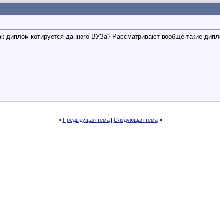
ак диплом котируется данного ВУЗа? Рассматривают вообще такие дипл
«
Предыдущая тема
|
Следующая тема
»