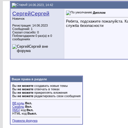
14.06.2023, 14:42
СергейСергей
Диплом
Новичок
Ребята, подскажите пожалуйста. К
служба безопасности
Регистрация: 14.06.2023
Сообщений: 1
Сказал спасибо: 0
Поблагодарили 0 раз(а) в 0
сообщениях
Ваши права в разделе
Вы
не можете
создавать новые темы
Вы
не можете
отвечать в темах
Вы
не можете
прикреплять вложения
Вы
не можете
редактировать свои сообщения
BB коды
Вкл.
Смайлы
Вкл.
[IMG]
код
Вкл.
HTML код
Выкл.
Правила форума