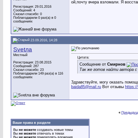
ой,почту вчера взломали. Я восст
Регистрация: 29.01.2016
Сообщений: 4
Сказал спасибо: 0
Поблагодарили 0 раз(а) в 0
сообщениях
23.09.2016, 14:28
Svetла
Местный
Цитата:
Регистрация: 23.08.2015
Сообщение от
Смирнов
Сообщений: 287
Так же готов найти автора с
Сказал спасибо: 23
Поблагодарили 149 раз(а) в 116
сообщениях
Здравствуйте, могу оказать помощ
baida85@mail.ru
Вот отзывы
https:
«
Предыдущ
Ваши права в разделе
Вы
не можете
создавать новые темы
Вы
не можете
отвечать в темах
Вы
не можете
прикреплять вложения