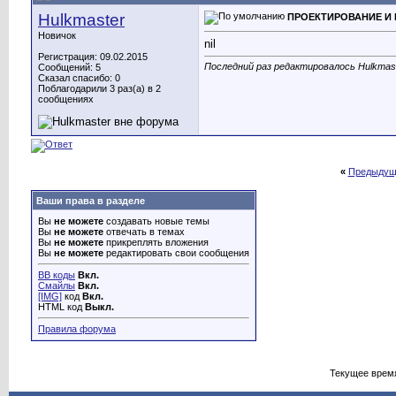
Hulkmaster
ПРОЕКТИРОВАНИЕ И
Новичок
nil
Регистрация: 09.02.2015
Последний раз редактировалось Hulkmast
Сообщений: 5
Сказал спасибо: 0
Поблагодарили 3 раз(а) в 2
сообщениях
«
Предыдущ
Ваши права в разделе
Вы
не можете
создавать новые темы
Вы
не можете
отвечать в темах
Вы
не можете
прикреплять вложения
Вы
не можете
редактировать свои сообщения
BB коды
Вкл.
Смайлы
Вкл.
[IMG]
код
Вкл.
HTML код
Выкл.
Правила форума
Текущее врем